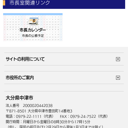
市長室関連リンク
サイトの利用について
このサイトについて
個人情報の取扱い
市役所のご案内
ウェブアクセシビリティ
リンク・著作権
庁舎地図
組織案内
サイトマップ
大分県中津市
中津市へのアクセス
法人番号 2000020442038
〒871-8501 大分県中津市豊田町14番地3
電話：0979-22-1111（代表）
FAX：0979-24-7522（代表）
開庁時間：月曜日から金曜日の8時30分から17時15分
（但し、国民の祝日及び12月29日から翌年1月3日までは除く）