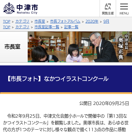
閲
M
覧
E
サイト内検索
文字の大きさ
TOP
カテゴリ
市長室
市長フォトアルバム
2020年
9月
支
N
援
U
TOP
カテゴリ
市長室記事一覧
記事一覧
拡大
標準
縮小
背景色
市長室
公式SNS
黒
青
白
Facebook
X (Twitter)
YouTube
やさしい日本語
総合メニュー
【市長フォト】なかつイラストコンクール
ふりがなをつける
くらしの情報
届出・登録・証明
保険・年金
事業者の方へ
公開日 2020年09月25日
よみあげる
福祉・介護
健康・予防
入札・契約
産業・雇用
子育て・教育
令和2年9月25日、中津文化会館小ホールで開催中の「第13回な
言語を選択
かつイラストコンクール」を観覧しました。奥塚市長は、あらゆる世
税金
住宅・インフラ
農林水産業
税金
施設情報
子どもを預ける
観光・移住
英語（English）
中国語（簡体字）
代の方が1つのテーマに対し様々な観点で描く113点の作品に感動