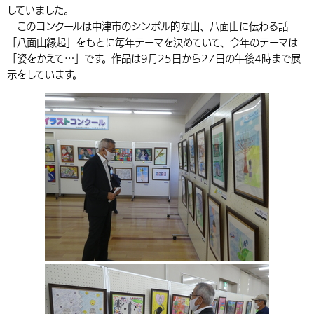
していました。
環境・衛生
生涯学習・スポーツ・人権
都市整備
手当・助成
健康・医療
観光なび
スポットを探す
市政情報
中国語（繁体字）
韓国語（한국어）
このコンクールは中津市のシンボル的な山、八面山に伝わる話
「八面山縁起」をもとに毎年テーマを決めていて、今年のテーマは
選挙
外国人の方向け情報
相談・支援・情報
計画・施策
遊ぶ・体験する
グルメ・食べる
中津市について
市役所の紹介
「姿をかえて…」です。作品は9月25日から27日の午後4時まで展
組織案内
示をしています。
買う・おみやげ
四季のイベント・祭り
地方創生・地域活性化
広報・広聴
移住・定住
行政・計画