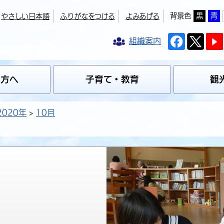
背景色
黒
青
やさしい日本語
ふりがなをつける
よみあげる
組織案内
の方へ
子育て・教育
観
2020年
10月