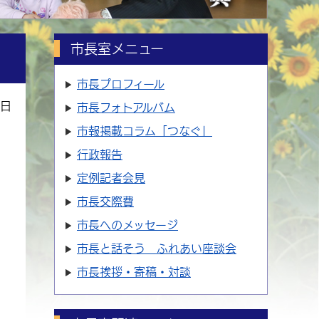
市長室メニュー
市長プロフィール
5日
市長フォトアルバム
市報掲載コラム「つなぐ」
行政報告
定例記者会見
市長交際費
市長へのメッセージ
市長と話そう ふれあい座談会
市長挨拶・寄稿・対談