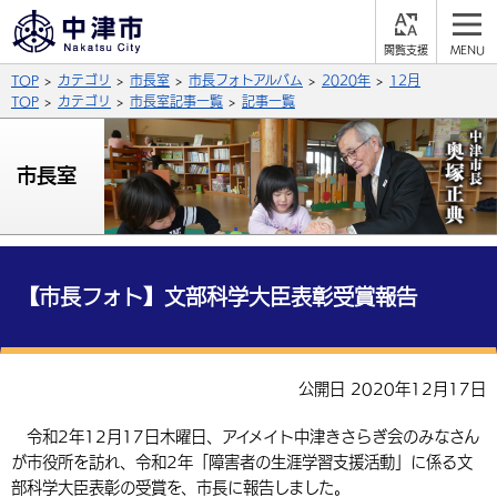
閲
M
覧
E
サイト内検索
文字の大きさ
TOP
カテゴリ
市長室
市長フォトアルバム
2020年
12月
支
N
援
U
TOP
カテゴリ
市長室記事一覧
記事一覧
拡大
標準
縮小
背景色
市長室
公式SNS
黒
青
白
Facebook
X (Twitter)
YouTube
やさしい日本語
総合メニュー
【市長フォト】文部科学大臣表彰受賞報告
ふりがなをつける
くらしの情報
届出・登録・証明
保険・年金
事業者の方へ
公開日 2020年12月17日
よみあげる
福祉・介護
健康・予防
入札・契約
産業・雇用
子育て・教育
令和2年12月17日木曜日、アイメイト中津きさらぎ会のみなさん
言語を選択
が市役所を訪れ、令和2年「障害者の生涯学習支援活動」に係る文
税金
住宅・インフラ
農林水産業
税金
施設情報
子どもを預ける
観光・移住
英語（English）
中国語（簡体字）
部科学大臣表彰の受賞を、市長に報告しました。