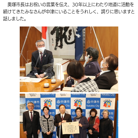
奥塚市長はお祝いの言葉を伝え、30年以上にわたり地道に活動を
環境・衛生
生涯学習・スポーツ・人権
都市整備
手当・助成
健康・医療
観光なび
スポットを探す
市政情報
中国語（繁体字）
韓国語（한국어）
続けてきたみなさんが中津にいることをうれしく、誇りに思いますと
話しました。
選挙
外国人の方向け情報
相談・支援・情報
計画・施策
遊ぶ・体験する
グルメ・食べる
中津市について
市役所の紹介
組織案内
買う・おみやげ
四季のイベント・祭り
地方創生・地域活性化
広報・広聴
移住・定住
行政・計画