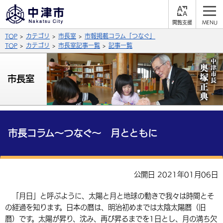
閲
M
覧
E
サイト内検索
文字の大きさ
TOP
カテゴリ
市長室
市報掲載コラム「つなぐ」
支
N
援
U
TOP
カテゴリ
市長室記事一覧
記事一覧
拡大
標準
縮小
背景色
市長室
公式SNS
黒
青
白
Facebook
X (Twitter)
YouTube
やさしい日本語
総合メニュー
市長コラム～つなぐ～ 月とともに
ふりがなをつける
くらしの情報
届出・登録・証明
保険・年金
事業者の方へ
公開日 2021年01月06日
よみあげる
福祉・介護
健康・予防
入札・契約
産業・雇用
子育て・教育
「月日」と呼ぶように、太陽と月と地球の動きで我々は時間とそ
言語を選択
の経過を知ります。日本の暦は、明治初めまでは太陰太陽暦（旧
税金
住宅・インフラ
農林水産業
税金
施設情報
子どもを預ける
観光・移住
英語（English）
中国語（簡体字）
暦）です。太陽が昇り、沈み、再び昇るまでを1日とし、月の満ち欠