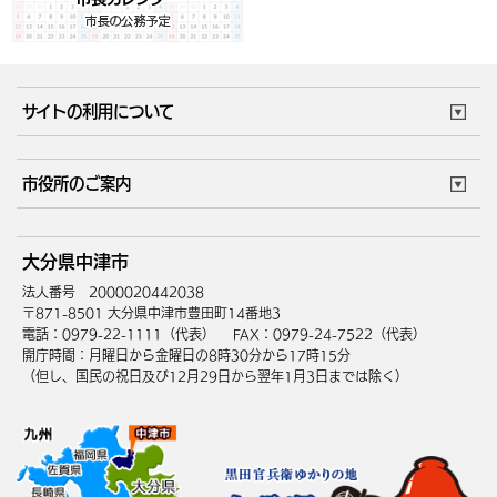
サイトの利用について
このサイトについて
個人情報の取扱い
市役所のご案内
ウェブアクセシビリティ
リンク・著作権
庁舎地図
組織案内
サイトマップ
大分県中津市
中津市へのアクセス
法人番号 2000020442038
〒871-8501 大分県中津市豊田町14番地3
電話：0979-22-1111（代表）
FAX：0979-24-7522（代表）
開庁時間：月曜日から金曜日の8時30分から17時15分
（但し、国民の祝日及び12月29日から翌年1月3日までは除く）