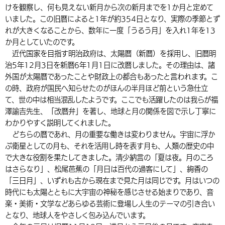
けを観察し、何も見えない新月から次の新月までを1か月と定めて
環境・衛生
生涯学習・スポーツ・人権
都市整備
手当・助成
健康・医療
観光なび
スポットを探す
市政情報
中国語（繁体字）
韓国語（한국어）
いました。この旧暦によると1年が約354日となり、実際の季節とず
れが大きくなることから、数年に一度「うるう月」を入れ1年を13
選挙
外国人の方向け情報
相談・支援・情報
計画・施策
遊ぶ・体験する
グルメ・食べる
中津市について
市役所の紹介
か月としていたのです。
組織案内
近代国家を目指す明治政府は、太陽暦（新暦）を採用し、旧暦明
買う・おみやげ
四季のイベント・祭り
地方創生・地域活性化
広報・広聴
治5年12月3日を新暦6年1月1日に改暦しました。その理由は、諸
外国が太陽暦であったことや財政上の都合もあったと言われます。こ
移住・定住
行政・計画
の時、政府が国民へ知らせたのがほんの半月ほど前という急仕立
て、世の中は相当混乱したようです。ここでも活躍したのは我らが福
澤諭吉先生、「改暦弁」を著し、地球と月の関係を図で示し丁寧に
わかりやすく説明してくれました。
どちらの暦であれ、月の重要な働きは変わりません。宇宙に浮か
ぶ衛星としての月も、それを活用し時を表す月も、人類の歴史の中
で大きな役割を果たしてきました。清少納言の「夏は夜。月のころ
はさらなり」、松尾芭蕉の「月日は百代の過客にして」、絢香の
「三日月」、いずれも古から現在まで見た月は同じです。月はいつの
時代にも太陽とともに大宇宙の神秘を感じさせる始まりであり、音
楽・美術・文学などあらゆる芸術に登場し人生のテーマの引き合い
となり、地球人をやさしく包み込んでいます。