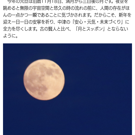
今年の元旦は旧暦11月18日、満月から三日後の月です。夜空を
眺めると無限の宇宙空間と悠久の時の流れの前に、人間の存在がほ
んの一点かつ一瞬であることに気づかされます。だからこそ、新年を
迎え一日一日の安寧を祈り、中津の「安心・元気・未来づくり」に
全力を尽くします。古の賢人と比べ、「月とスッポン」とならない
ように。