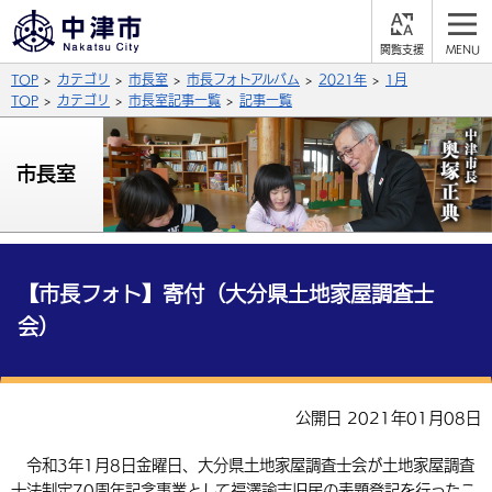
閲
M
覧
E
サイト内検索
文字の大きさ
TOP
カテゴリ
市長室
市長フォトアルバム
2021年
1月
支
N
援
U
TOP
カテゴリ
市長室記事一覧
記事一覧
拡大
標準
縮小
背景色
市長室
公式SNS
黒
青
白
Facebook
X (Twitter)
YouTube
やさしい日本語
総合メニュー
【市長フォト】寄付（大分県土地家屋調査士
会）
ふりがなをつける
くらしの情報
届出・登録・証明
保険・年金
事業者の方へ
よみあげる
公開日 2021年01月08日
福祉・介護
健康・予防
入札・契約
産業・雇用
子育て・教育
言語を選択
令和3年1月8日金曜日、大分県土地家屋調査士会が土地家屋調査
税金
住宅・インフラ
農林水産業
税金
施設情報
子どもを預ける
観光・移住
英語（English）
中国語（簡体字）
士法制定70周年記念事業として福澤諭吉旧居の表題登記を行ったこ