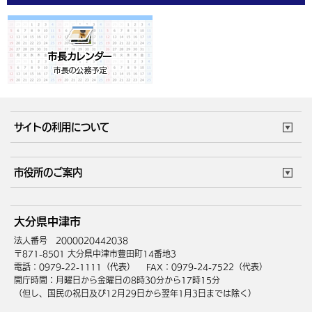
サイトの利用について
このサイトについて
個人情報の取扱い
市役所のご案内
ウェブアクセシビリティ
リンク・著作権
庁舎地図
組織案内
サイトマップ
大分県中津市
中津市へのアクセス
法人番号 2000020442038
〒871-8501 大分県中津市豊田町14番地3
電話：0979-22-1111（代表）
FAX：0979-24-7522（代表）
開庁時間：月曜日から金曜日の8時30分から17時15分
（但し、国民の祝日及び12月29日から翌年1月3日までは除く）