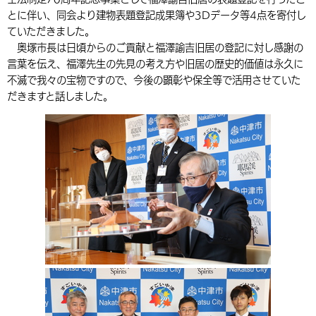
とに伴い、同会より建物表題登記成果簿や3Dデータ等4点を寄付し
環境・衛生
生涯学習・スポーツ・人権
都市整備
手当・助成
健康・医療
観光なび
スポットを探す
市政情報
中国語（繁体字）
韓国語（한국어）
ていただきました。
選挙
外国人の方向け情報
奥塚市長は日頃からのご貢献と福澤諭吉旧居の登記に対し感謝の
相談・支援・情報
計画・施策
遊ぶ・体験する
グルメ・食べる
中津市について
市役所の紹介
言葉を伝え、福澤先生の先見の考え方や旧居の歴史的価値は永久に
組織案内
買う・おみやげ
四季のイベント・祭り
不滅で我々の宝物ですので、今後の顕彰や保全等で活用させていた
地方創生・地域活性化
広報・広聴
だきますと話しました。
移住・定住
行政・計画