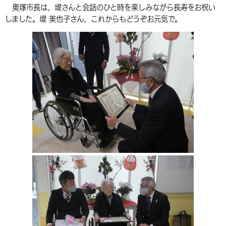
奥塚市長は、堤さんと会話のひと時を楽しみながら長寿をお祝い
環境・衛生
生涯学習・スポーツ・人権
都市整備
手当・助成
健康・医療
観光なび
スポットを探す
市政情報
中国語（繁体字）
韓国語（한국어）
しました。堤 美也子さん、これからもどうぞお元気で。
選挙
外国人の方向け情報
相談・支援・情報
計画・施策
遊ぶ・体験する
グルメ・食べる
中津市について
市役所の紹介
組織案内
買う・おみやげ
四季のイベント・祭り
地方創生・地域活性化
広報・広聴
移住・定住
行政・計画