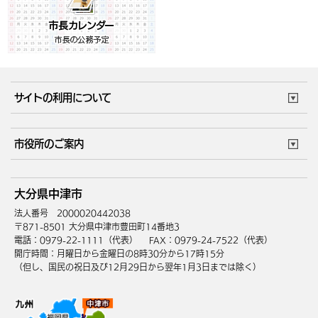
サイトの利用について
このサイトについて
個人情報の取扱い
市役所のご案内
ウェブアクセシビリティ
リンク・著作権
庁舎地図
組織案内
サイトマップ
大分県中津市
中津市へのアクセス
法人番号 2000020442038
〒871-8501 大分県中津市豊田町14番地3
電話：0979-22-1111（代表）
FAX：0979-24-7522（代表）
開庁時間：月曜日から金曜日の8時30分から17時15分
（但し、国民の祝日及び12月29日から翌年1月3日までは除く）