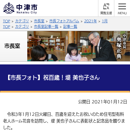
閲
M
覧
E
サイト内検索
文字の大きさ
TOP
カテゴリ
市長室
市長フォトアルバム
2021年
1月
支
N
援
U
TOP
カテゴリ
市長室記事一覧
記事一覧
拡大
標準
縮小
背景色
市長室
公式SNS
黒
青
白
Facebook
X (Twitter)
YouTube
やさしい日本語
総合メニュー
【市長フォト】祝百歳！堤 美也子さん
ふりがなをつける
くらしの情報
届出・登録・証明
保険・年金
事業者の方へ
公開日 2021年01月12日
よみあげる
福祉・介護
健康・予防
入札・契約
産業・雇用
子育て・教育
令和3年1月12日火曜日、百歳を迎えたお祝いのため住宅型有料
言語を選択
老人ホーム花音を訪問し、堤 美也子さんに表彰状と記念品を贈りま
税金
住宅・インフラ
農林水産業
税金
施設情報
子どもを預ける
観光・移住
英語（English）
中国語（簡体字）
した。