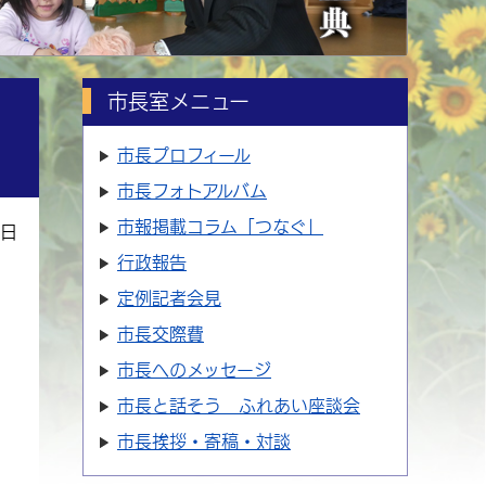
市長室メニュー
ロ
市長プロフィール
市長フォトアルバム
市報掲載コラム「つなぐ」
1日
行政報告
定例記者会見
市長交際費
市長へのメッセージ
市長と話そう ふれあい座談会
市長挨拶・寄稿・対談