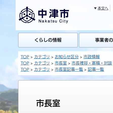
本文へ
くらしの情報
事業者
TOP
カテゴリ
お知らせ区分
市政情報
TOP
カテゴリ
市長室
市長挨拶・寄稿・対談
TOP
カテゴリ
市長室記事一覧
記事一覧
市長室