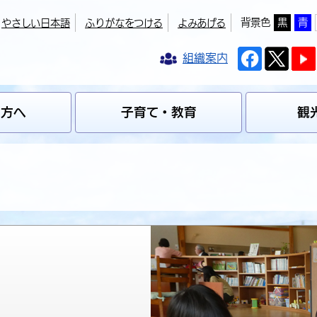
背景色
黒
青
やさしい日本語
ふりがなをつける
よみあげる
組織案内
の方へ
子育て・教育
観