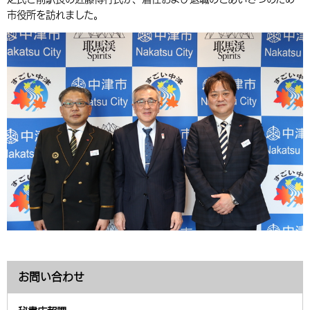
市役所を訪れました。
環境・衛生
生涯学習・スポーツ・人権
都市整備
手当・助成
健康・医療
観光なび
スポットを探す
市政情報
中国語（繁体字）
韓国語（한국어）
選挙
外国人の方向け情報
相談・支援・情報
計画・施策
遊ぶ・体験する
グルメ・食べる
中津市について
市役所の紹介
組織案内
買う・おみやげ
四季のイベント・祭り
地方創生・地域活性化
広報・広聴
移住・定住
行政・計画
お問い合わせ