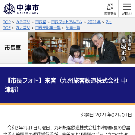
閲
M
覧
E
サイト内検索
文字の大きさ
TOP
カテゴリ
市長室
市長フォトアルバム
2021年
2月
支
N
援
U
TOP
カテゴリ
市長室記事一覧
記事一覧
拡大
標準
縮小
背景色
市長室
公式SNS
黒
青
白
Facebook
X (Twitter)
YouTube
やさしい日本語
総合メニュー
【市長フォト】来客（九州旅客鉄道株式会社 中
津駅）
ふりがなをつける
くらしの情報
届出・登録・証明
保険・年金
事業者の方へ
よみあげる
公開日 2021年02月01日
福祉・介護
健康・予防
入札・契約
産業・雇用
子育て・教育
言語を選択
令和3年2月1日月曜日、九州旅客鉄道株式会社中津駅駅長の谷昌
税金
住宅・インフラ
農林水産業
税金
施設情報
子どもを預ける
観光・移住
英語（English）
中国語（簡体字）
之氏と前駅長の近藤博行氏が、着任および退職のごあいさつのため