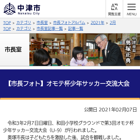
閲
M
覧
E
サイト内検索
文字の大きさ
TOP
カテゴリ
市長室
市長フォトアルバム
2021年
2月
支
N
援
U
TOP
カテゴリ
市長室記事一覧
記事一覧
拡大
標準
縮小
背景色
市長室
公式SNS
黒
青
白
Facebook
X (Twitter)
YouTube
やさしい日本語
総合メニュー
【市長フォト】オモテ杯少年サッカー交流大会
ふりがなをつける
くらしの情報
届出・登録・証明
保険・年金
事業者の方へ
公開日 2021年02月07日
よみあげる
福祉・介護
健康・予防
入札・契約
産業・雇用
子育て・教育
令和3年2月7日日曜日、和田小学校グラウンドで第3回オモテ杯
言語を選択
少年サッカー交流大会（U-9）が行われました。
税金
住宅・インフラ
農林水産業
税金
施設情報
子どもを預ける
観光・移住
英語（English）
中国語（簡体字）
奥塚市長は子どもたちを激励した後、試合を観戦しました。