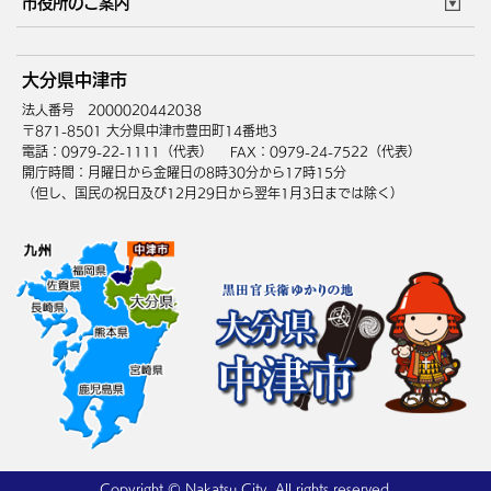
市役所のご案内
ウェブアクセシビリティ
リンク・著作権
庁舎地図
組織案内
サイトマップ
大分県中津市
中津市へのアクセス
法人番号 2000020442038
〒871-8501 大分県中津市豊田町14番地3
電話：0979-22-1111（代表）
FAX：0979-24-7522（代表）
開庁時間：月曜日から金曜日の8時30分から17時15分
（但し、国民の祝日及び12月29日から翌年1月3日までは除く）
Copyright © Nakatsu City, All rights reserved.