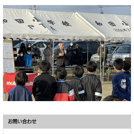
環境・衛生
生涯学習・スポーツ・人権
都市整備
手当・助成
健康・医療
観光なび
スポットを探す
市政情報
中国語（繁体字）
韓国語（한국어）
選挙
外国人の方向け情報
相談・支援・情報
計画・施策
遊ぶ・体験する
グルメ・食べる
中津市について
市役所の紹介
組織案内
買う・おみやげ
四季のイベント・祭り
地方創生・地域活性化
広報・広聴
移住・定住
行政・計画
お問い合わせ