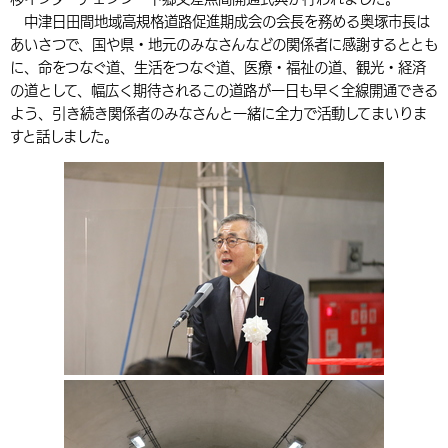
中津日田間地域高規格道路促進期成会の会長を務める奥塚市長は
環境・衛生
生涯学習・スポーツ・人権
都市整備
手当・助成
健康・医療
観光なび
スポットを探す
市政情報
中国語（繁体字）
韓国語（한국어）
あいさつで、国や県・地元のみなさんなどの関係者に感謝するととも
選挙
外国人の方向け情報
に、命をつなぐ道、生活をつなぐ道、医療・福祉の道、観光・経済
相談・支援・情報
計画・施策
遊ぶ・体験する
グルメ・食べる
中津市について
市役所の紹介
の道として、幅広く期待されるこの道路が一日も早く全線開通できる
組織案内
買う・おみやげ
四季のイベント・祭り
よう、引き続き関係者のみなさんと一緒に全力で活動してまいりま
地方創生・地域活性化
広報・広聴
すと話しました。
移住・定住
行政・計画