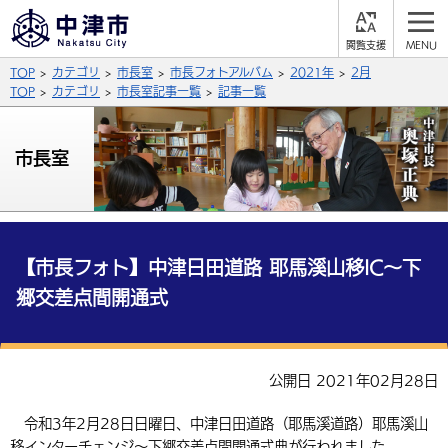
閲
M
覧
E
サイト内検索
文字の大きさ
TOP
カテゴリ
市長室
市長フォトアルバム
2021年
2月
支
N
援
U
TOP
カテゴリ
市長室記事一覧
記事一覧
拡大
標準
縮小
背景色
市長室
公式SNS
黒
青
白
Facebook
X (Twitter)
YouTube
やさしい日本語
総合メニュー
【市長フォト】中津日田道路 耶馬溪山移IC～下
郷交差点間開通式
ふりがなをつける
くらしの情報
届出・登録・証明
保険・年金
事業者の方へ
よみあげる
公開日 2021年02月28日
福祉・介護
健康・予防
入札・契約
産業・雇用
子育て・教育
言語を選択
令和3年2月28日日曜日、中津日田道路（耶馬溪道路）耶馬溪山
税金
住宅・インフラ
農林水産業
税金
施設情報
子どもを預ける
観光・移住
英語（English）
中国語（簡体字）
移インターチェンジ～下郷交差点間開通式典が行われました。