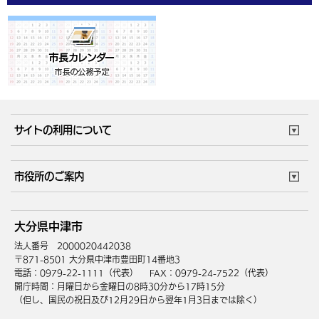
サイトの利用について
このサイトについて
個人情報の取扱い
市役所のご案内
ウェブアクセシビリティ
リンク・著作権
庁舎地図
組織案内
サイトマップ
大分県中津市
中津市へのアクセス
法人番号 2000020442038
〒871-8501 大分県中津市豊田町14番地3
電話：0979-22-1111（代表）
FAX：0979-24-7522（代表）
開庁時間：月曜日から金曜日の8時30分から17時15分
（但し、国民の祝日及び12月29日から翌年1月3日までは除く）