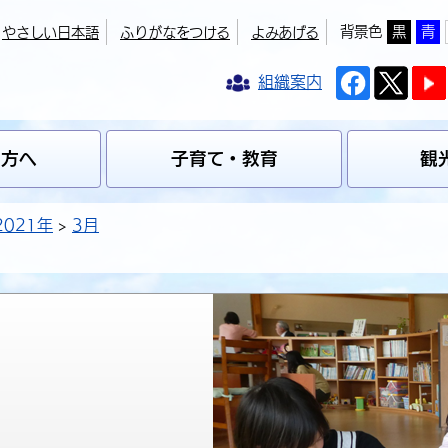
背景色
黒
青
やさしい日本語
ふりがなをつける
よみあげる
組織案内
の方へ
子育て・教育
観
2021年
3月