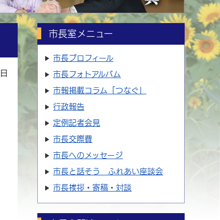
市長室メニュー
市長プロフィール
5日
市長フォトアルバム
市報掲載コラム「つなぐ」
行政報告
定例記者会見
市長交際費
市長へのメッセージ
市長と話そう ふれあい座談会
市長挨拶・寄稿・対談