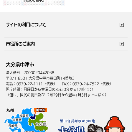
サイトの利用について
このサイトについて
個人情報の取扱い
市役所のご案内
ウェブアクセシビリティ
リンク・著作権
庁舎地図
組織案内
サイトマップ
大分県中津市
中津市へのアクセス
法人番号 2000020442038
〒871-8501 大分県中津市豊田町14番地3
電話：0979-22-1111（代表）
FAX：0979-24-7522（代表）
開庁時間：月曜日から金曜日の8時30分から17時15分
（但し、国民の祝日及び12月29日から翌年1月3日までは除く）