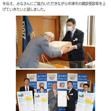
を伝え、みなさんにご協力いただきながら中津市の健診受診率を上
環境・衛生
生涯学習・スポーツ・人権
都市整備
手当・助成
健康・医療
観光なび
スポットを探す
市政情報
中国語（繁体字）
韓国語（한국어）
げていきたいと話しました。
選挙
外国人の方向け情報
相談・支援・情報
計画・施策
遊ぶ・体験する
グルメ・食べる
中津市について
市役所の紹介
組織案内
買う・おみやげ
四季のイベント・祭り
地方創生・地域活性化
広報・広聴
移住・定住
行政・計画