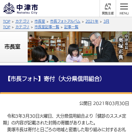
閲
M
覧
E
サイト内検索
文字の大きさ
TOP
カテゴリ
市長室
市長フォトアルバム
2021年
3月
支
N
援
U
TOP
カテゴリ
市長室記事一覧
記事一覧
拡大
標準
縮小
背景色
市長室
公式SNS
黒
青
白
Facebook
X (Twitter)
YouTube
やさしい日本語
総合メニュー
【市長フォト】寄付（大分県信用組合）
ふりがなをつける
くらしの情報
届出・登録・証明
保険・年金
事業者の方へ
公開日 2021年03月30日
よみあげる
福祉・介護
健康・予防
入札・契約
産業・雇用
子育て・教育
令和3年3月30日火曜日、大分県信用組合より「健診のススメ定
言語を選択
期」の内容が記載された封筒の寄贈がありました。
税金
住宅・インフラ
農林水産業
税金
施設情報
子どもを預ける
観光・移住
英語（English）
中国語（簡体字）
奥塚市長は寄付と日ごろの地域と密着した取り組みに対するお礼