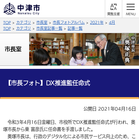
閲
M
覧
E
サイト内検索
文字の大きさ
TOP
カテゴリ
市長室
市長フォトアルバム
2021年
4月
支
N
援
U
TOP
カテゴリ
市長室記事一覧
記事一覧
拡大
標準
縮小
背景色
市長室
公式SNS
黒
青
白
Facebook
X (Twitter)
YouTube
やさしい日本語
総合メニュー
【市長フォト】DX推進監任命式
ふりがなをつける
くらしの情報
届出・登録・証明
保険・年金
事業者の方へ
公開日 2021年04月16日
よみあげる
福祉・介護
健康・予防
入札・契約
産業・雇用
子育て・教育
令和3年4月16日金曜日、市役所でDX推進監任命式が行われ、奥
言語を選択
塚市長から東 富彦氏に任命書を手渡しました。
税金
住宅・インフラ
農林水産業
税金
施設情報
子どもを預ける
観光・移住
英語（English）
中国語（簡体字）
奥塚市長は、行政のデジタル化による市民サービス向上のため、こ