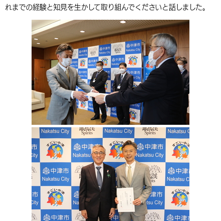
れまでの経験と知見を生かして取り組んでくださいと話しました。
環境・衛生
生涯学習・スポーツ・人権
都市整備
手当・助成
健康・医療
観光なび
スポットを探す
市政情報
中国語（繁体字）
韓国語（한국어）
選挙
外国人の方向け情報
相談・支援・情報
計画・施策
遊ぶ・体験する
グルメ・食べる
中津市について
市役所の紹介
組織案内
買う・おみやげ
四季のイベント・祭り
地方創生・地域活性化
広報・広聴
移住・定住
行政・計画