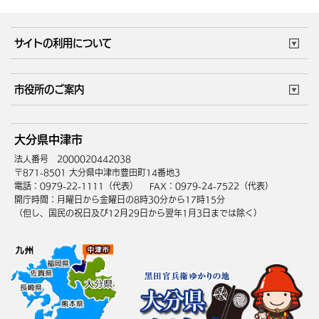
サイトの利用について
このサイトについて
個人情報の取扱い
市役所のご案内
ウェブアクセシビリティ
リンク・著作権
庁舎地図
組織案内
サイトマップ
大分県中津市
中津市へのアクセス
法人番号 2000020442038
〒871-8501 大分県中津市豊田町14番地3
電話：0979-22-1111（代表）
FAX：0979-24-7522（代表）
開庁時間：月曜日から金曜日の8時30分から17時15分
（但し、国民の祝日及び12月29日から翌年1月3日までは除く）