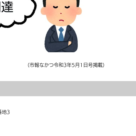
（市報なかつ令和3年5月1日号掲載）
番地3