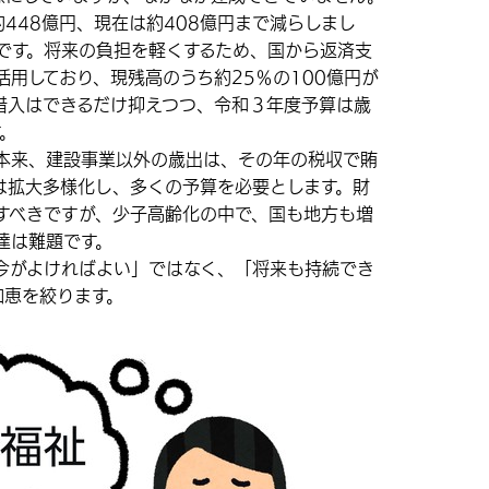
448億円、現在は約408億円まで減らしまし
円です。将来の負担を軽くするため、国から返済支
用しており、現残高のうち約25％の100億円が
借入はできるだけ抑えつつ、令和３年度予算は歳
。
本来、建設事業以外の歳出は、その年の税収で賄
は拡大多様化し、多くの予算を必要とします。財
すべきですが、少子高齢化の中で、国も地方も増
達は難題です。
がよければよい」ではなく、「将来も持続でき
知恵を絞ります。