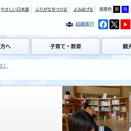
背景色
黒
青
やさしい日本語
ふりがなをつける
よみあげる
組織案内
の方へ
子育て・教育
観
ぐ」