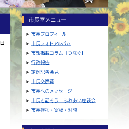
市長室メニュー
市長プロフィール
6日
市長フォトアルバム
市報掲載コラム「つなぐ」
行政報告
定例記者会見
市長交際費
市長へのメッセージ
市長と話そう ふれあい座談会
市長挨拶・寄稿・対談