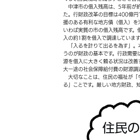
中津市の借入残高は、5年前が約
た。行財政改革の目標は400億
援のある有利な地方債（借入）を活
いわば実質の市の借入残高です。
入の約1割を借入で調達しています
「入るを計りて出るを為す」。
うのが財政の基本です。行政需要
源を借入に大きく頼る状況は改善
大一途の社会保障給付費の財源調
大切なことは、住民の福祉が「今
る」ことです。厳しい地方財政、