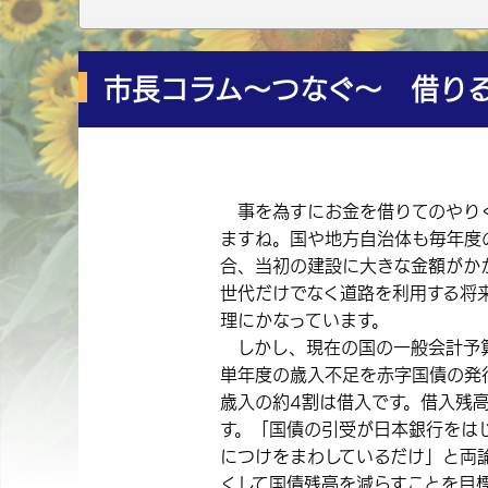
市長コラム～つなぐ～ 借り
事を為すにお金を借りてのやりく
ますね。国や地方自治体も毎年度
合、当初の建設に大きな金額がか
世代だけでなく道路を利用する将
理にかなっています。
しかし、現在の国の一般会計予算
単年度の歳入不足を赤字国債の発
歳入の約4割は借入です。借入残高
す。「国債の引受が日本銀行をは
につけをまわしているだけ」と両
くして国債残高を減らすことを目