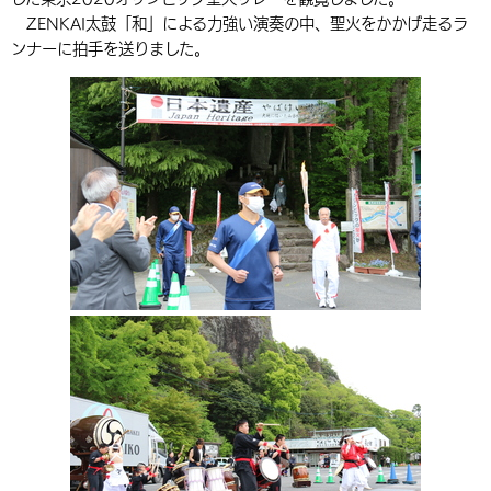
ZENKAI太鼓「和」による力強い演奏の中、聖火をかかげ走るラ
環境・衛生
生涯学習・スポーツ・人権
都市整備
手当・助成
健康・医療
観光なび
スポットを探す
市政情報
中国語（繁体字）
韓国語（한국어）
ンナーに拍手を送りました。
選挙
外国人の方向け情報
相談・支援・情報
計画・施策
遊ぶ・体験する
グルメ・食べる
中津市について
市役所の紹介
組織案内
買う・おみやげ
四季のイベント・祭り
地方創生・地域活性化
広報・広聴
移住・定住
行政・計画