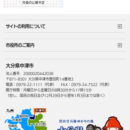
サイトの利用について
このサイトについて
個人情報の取扱い
市役所のご案内
ウェブアクセシビリティ
リンク・著作権
庁舎地図
組織案内
サイトマップ
大分県中津市
中津市へのアクセス
法人番号 2000020442038
〒871-8501 大分県中津市豊田町14番地3
電話：0979-22-1111（代表）
FAX：0979-24-7522（代表）
開庁時間：月曜日から金曜日の8時30分から17時15分
（但し、国民の祝日及び12月29日から翌年1月3日までは除く）