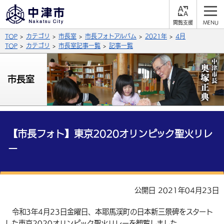
閲
M
覧
E
サイト内検索
文字の大きさ
TOP
カテゴリ
市長室
市長フォトアルバム
2021年
4月
支
N
援
U
TOP
カテゴリ
市長室記事一覧
記事一覧
拡大
標準
縮小
背景色
市長室
公式SNS
黒
青
白
Facebook
X (Twitter)
YouTube
やさしい日本語
総合メニュー
【市長フォト】東京2020オリンピック聖火リレ
ー
ふりがなをつける
くらしの情報
届出・登録・証明
保険・年金
事業者の方へ
よみあげる
公開日 2021年04月23日
福祉・介護
健康・予防
入札・契約
産業・雇用
子育て・教育
言語を選択
令和3年4月23日金曜日、本耶馬渓町の日本新三景碑をスタート
税金
住宅・インフラ
農林水産業
税金
施設情報
子どもを預ける
観光・移住
英語（English）
中国語（簡体字）
した東京2020オリンピック聖火リレーを観覧しました。