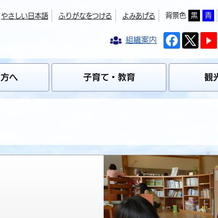
背景色
黒
青
やさしい日本語
ふりがなをつける
よみあげる
組織案内
の方へ
子育て・教育
観