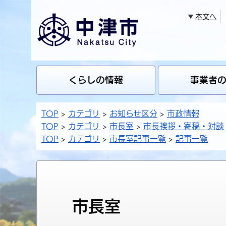
本文へ
くらしの情報
事業者
TOP
カテゴリ
お知らせ区分
市政情報
TOP
カテゴリ
市長室
市長挨拶・寄稿・対談
TOP
カテゴリ
市長室記事一覧
記事一覧
市長室