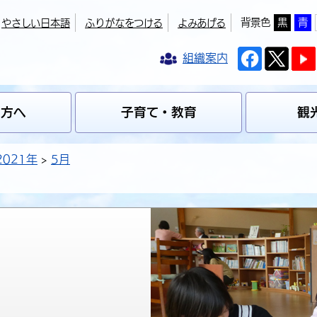
背景色
黒
青
やさしい日本語
ふりがなをつける
よみあげる
組織案内
の方へ
子育て・教育
観
2021年
5月