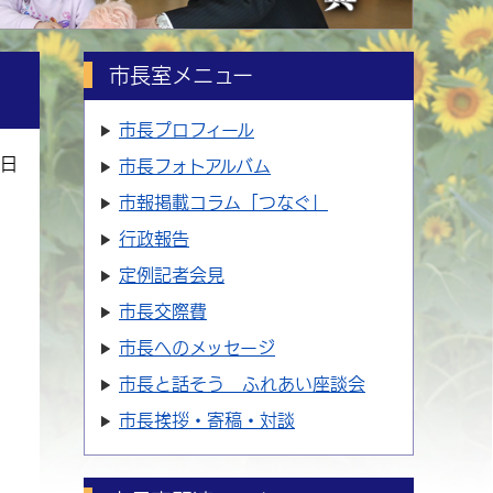
市長室メニュー
市長プロフィール
3日
市長フォトアルバム
市報掲載コラム「つなぐ」
行政報告
定例記者会見
市長交際費
市長へのメッセージ
市長と話そう ふれあい座談会
市長挨拶・寄稿・対談