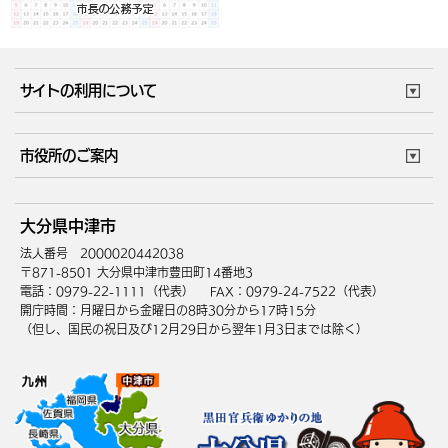
サイトの利用について
このサイトについて
個人情報の取扱い
市役所のご案内
ウェブアクセシビリティ
リンク・著作権
庁舎地図
組織案内
サイトマップ
大分県中津市
中津市へのアクセス
法人番号 2000020442038
〒871-8501 大分県中津市豊田町14番地3
電話：0979-22-1111（代表）
FAX：0979-24-7522（代表）
開庁時間：月曜日から金曜日の8時30分から17時15分
（但し、国民の祝日及び12月29日から翌年1月3日までは除く）