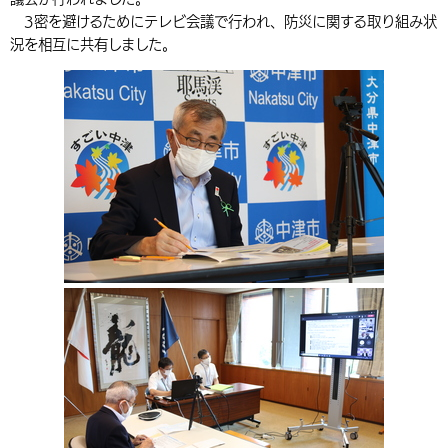
3密を避けるためにテレビ会議で行われ、防災に関する取り組み状
環境・衛生
生涯学習・スポーツ・人権
都市整備
手当・助成
健康・医療
観光なび
スポットを探す
市政情報
中国語（繁体字）
韓国語（한국어）
況を相互に共有しました。
選挙
外国人の方向け情報
相談・支援・情報
計画・施策
遊ぶ・体験する
グルメ・食べる
中津市について
市役所の紹介
組織案内
買う・おみやげ
四季のイベント・祭り
地方創生・地域活性化
広報・広聴
移住・定住
行政・計画