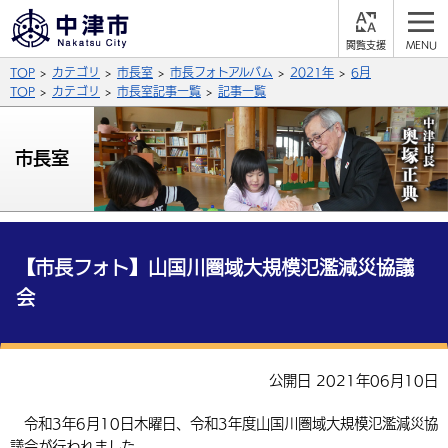
閲
M
覧
E
サイト内検索
文字の大きさ
TOP
カテゴリ
市長室
市長フォトアルバム
2021年
6月
支
N
援
U
TOP
カテゴリ
市長室記事一覧
記事一覧
拡大
標準
縮小
背景色
市長室
公式SNS
黒
青
白
Facebook
X (Twitter)
YouTube
やさしい日本語
総合メニュー
【市長フォト】山国川圏域大規模氾濫減災協議
会
ふりがなをつける
くらしの情報
届出・登録・証明
保険・年金
事業者の方へ
よみあげる
公開日 2021年06月10日
福祉・介護
健康・予防
入札・契約
産業・雇用
子育て・教育
言語を選択
令和3年6月10日木曜日、令和3年度山国川圏域大規模氾濫減災協
税金
住宅・インフラ
農林水産業
税金
施設情報
子どもを預ける
観光・移住
英語（English）
中国語（簡体字）
議会が行われました。