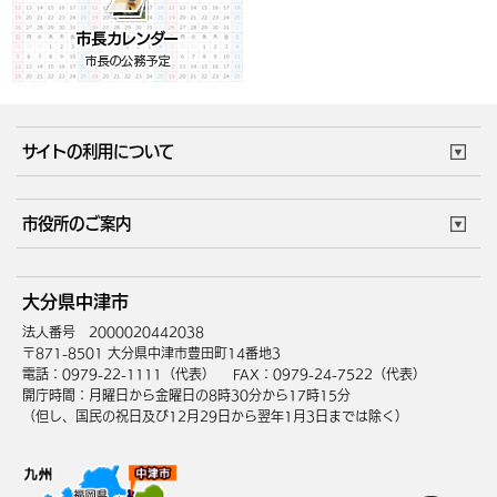
サイトの利用について
このサイトについて
個人情報の取扱い
市役所のご案内
ウェブアクセシビリティ
リンク・著作権
庁舎地図
組織案内
サイトマップ
大分県中津市
中津市へのアクセス
法人番号 2000020442038
〒871-8501 大分県中津市豊田町14番地3
電話：0979-22-1111（代表）
FAX：0979-24-7522（代表）
開庁時間：月曜日から金曜日の8時30分から17時15分
（但し、国民の祝日及び12月29日から翌年1月3日までは除く）