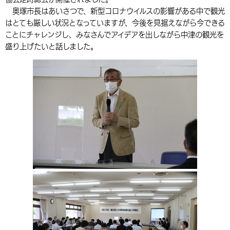
奥塚市長はあいさつで、新型コロナウイルスの影響がある中で観光
環境・衛生
生涯学習・スポーツ・人権
都市整備
手当・助成
健康・医療
観光なび
スポットを探す
市政情報
中国語（繁体字）
韓国語（한국어）
はとても厳しい状況となっていますが、今後を見据えながら今できる
選挙
外国人の方向け情報
ことにチャレンジし、みなさんでアイデアを出しながら中津の観光を
相談・支援・情報
計画・施策
遊ぶ・体験する
グルメ・食べる
中津市について
市役所の紹介
盛り上げたいと話しました。
組織案内
買う・おみやげ
四季のイベント・祭り
地方創生・地域活性化
広報・広聴
移住・定住
行政・計画