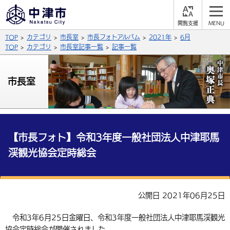
閲
M
覧
E
サイト内検索
文字の大きさ
TOP
カテゴリ
市長室
市長フォトアルバム
2021年
6月
支
N
援
U
TOP
カテゴリ
市長室記事一覧
記事一覧
拡大
標準
縮小
背景色
市長室
公式SNS
黒
青
白
Facebook
X (Twitter)
YouTube
やさしい日本語
総合メニュー
【市長フォト】令和3年度一般社団法人中津耶馬
渓観光協会定時総会
ふりがなをつける
くらしの情報
届出・登録・証明
保険・年金
事業者の方へ
よみあげる
公開日 2021年06月25日
福祉・介護
健康・予防
入札・契約
産業・雇用
子育て・教育
言語を選択
令和3年6月25日金曜日、令和3年度一般社団法人中津耶馬渓観光
税金
住宅・インフラ
農林水産業
税金
施設情報
子どもを預ける
観光・移住
英語（English）
中国語（簡体字）
協会定時総会が開催されました。