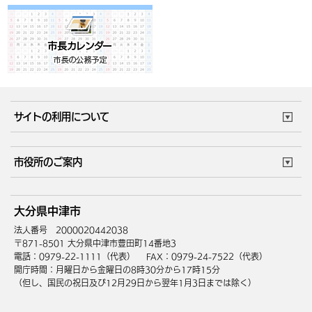
サイトの利用について
このサイトについて
個人情報の取扱い
市役所のご案内
ウェブアクセシビリティ
リンク・著作権
庁舎地図
組織案内
サイトマップ
大分県中津市
中津市へのアクセス
法人番号 2000020442038
〒871-8501 大分県中津市豊田町14番地3
電話：0979-22-1111（代表）
FAX：0979-24-7522（代表）
開庁時間：月曜日から金曜日の8時30分から17時15分
（但し、国民の祝日及び12月29日から翌年1月3日までは除く）