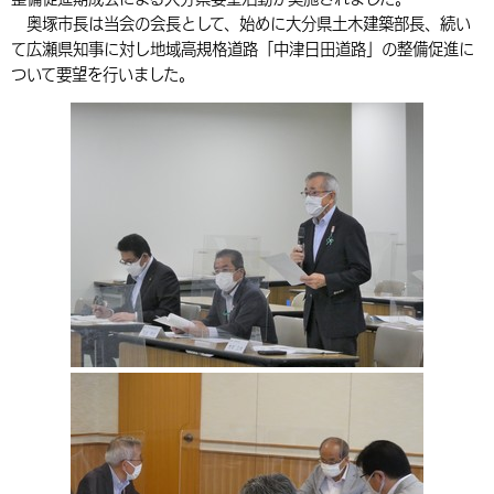
奥塚市長は当会の会長として、始めに大分県土木建築部長、続い
環境・衛生
生涯学習・スポーツ・人権
都市整備
手当・助成
健康・医療
観光なび
スポットを探す
市政情報
中国語（繁体字）
韓国語（한국어）
て広瀬県知事に対し地域高規格道路「中津日田道路」の整備促進に
選挙
外国人の方向け情報
ついて要望を行いました。
相談・支援・情報
計画・施策
遊ぶ・体験する
グルメ・食べる
中津市について
市役所の紹介
組織案内
買う・おみやげ
四季のイベント・祭り
地方創生・地域活性化
広報・広聴
移住・定住
行政・計画