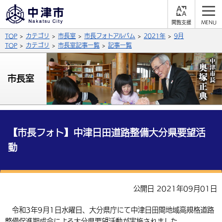
閲
M
覧
E
サイト内検索
文字の大きさ
TOP
カテゴリ
市長室
市長フォトアルバム
2021年
9月
支
N
援
U
TOP
カテゴリ
市長室記事一覧
記事一覧
拡大
標準
縮小
背景色
市長室
公式SNS
黒
青
白
Facebook
X (Twitter)
YouTube
やさしい日本語
総合メニュー
【市長フォト】中津日田道路整備大分県要望活
動
ふりがなをつける
くらしの情報
届出・登録・証明
保険・年金
事業者の方へ
よみあげる
公開日 2021年09月01日
福祉・介護
健康・予防
入札・契約
産業・雇用
子育て・教育
言語を選択
令和3年9月1日水曜日、大分県庁にて中津日田間地域高規格道路
税金
住宅・インフラ
農林水産業
税金
施設情報
子どもを預ける
観光・移住
英語（English）
中国語（簡体字）
整備促進期成会による大分県要望活動が実施されました。