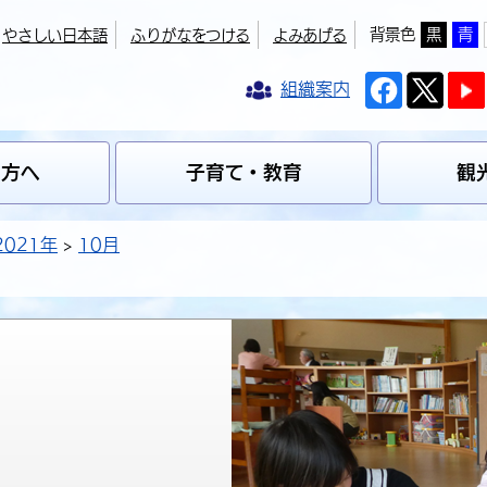
背景色
黒
青
やさしい日本語
ふりがなをつける
よみあげる
組織案内
の方へ
子育て・教育
観
2021年
10月