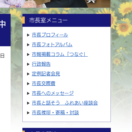
市長室メニュー
中
市長プロフィール
市長フォトアルバム
市報掲載コラム「つなぐ」
2日
行政報告
定例記者会見
市長交際費
市長へのメッセージ
市長と話そう ふれあい座談会
市長挨拶・寄稿・対談