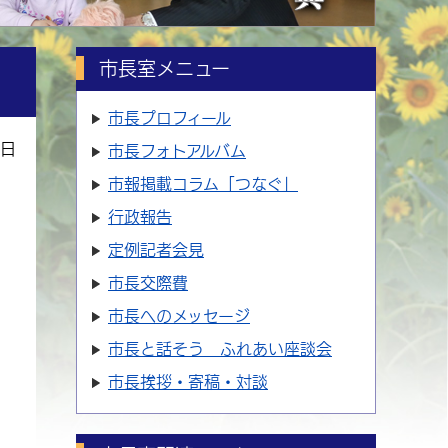
市長室メニュー
市長プロフィール
7日
市長フォトアルバム
市報掲載コラム「つなぐ」
行政報告
定例記者会見
市長交際費
市長へのメッセージ
市長と話そう ふれあい座談会
市長挨拶・寄稿・対談