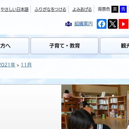
背景色
黒
青
やさしい日本語
ふりがなをつける
よみあげる
組織案内
の方へ
子育て・教育
観
2021年
11月