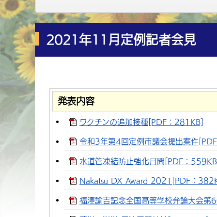
2021年11月定例記者会見
発表内容
ワクチンの追加接種[PDF：281KB]
令和3年第4回定例市議会提出案件[PDF：
水道管凍結防止強化月間[PDF：559KB
Nakatsu DX Award 2021[PDF：382
福澤諭吉記念全国高等学校弁論大会第60回