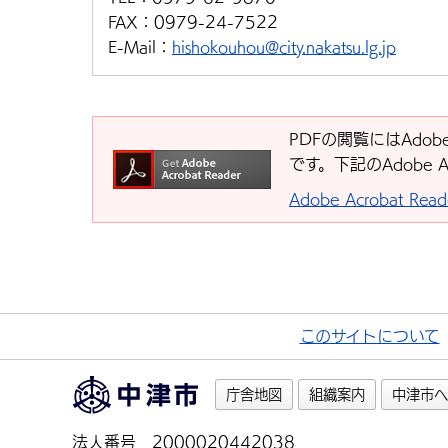
FAX：
0979-24-7522
E-Mail：
hishokouhou@city.nakatsu.lg.jp
PDFの閲覧にはAdobe
です。下記のAdobe 
Adobe Acrobat R
このサイトについて
庁舎地図
組織案内
中津市へ
法人番号 2000020442038