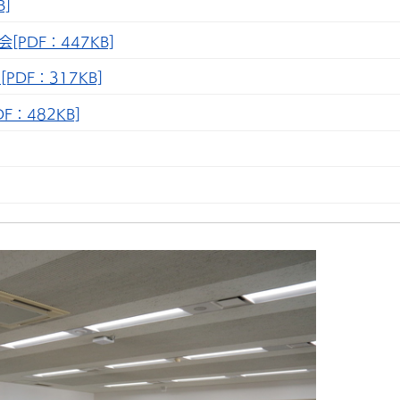
]
PDF：447KB]
DF：317KB]
F：482KB]