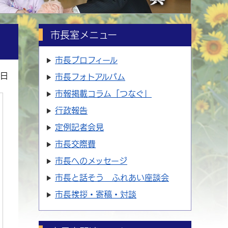
市長室メニュー
市長プロフィール
6日
市長フォトアルバム
市報掲載コラム「つなぐ」
行政報告
定例記者会見
市長交際費
市長へのメッセージ
市長と話そう ふれあい座談会
市長挨拶・寄稿・対談