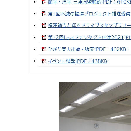
蘭学・洋学 三津同盟締結[PDF：610KB
第1回不滅の福澤プロジェクト推進委員会[
福澤諭吉と巡るドライブスタンプラリー[P
第12回Loveファンタジア中津2021[PD
ひがた美人出荷・販売[PDF：462KB]
イベント情報[PDF：428KB]