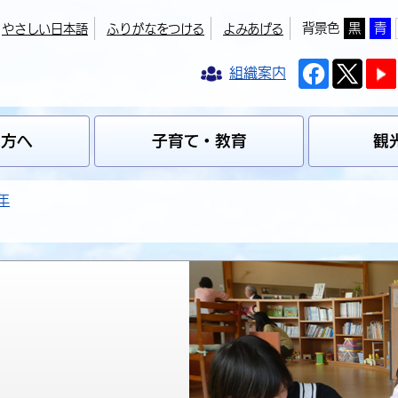
背景色
黒
青
やさしい日本語
ふりがなをつける
よみあげる
組織案内
の方へ
子育て・教育
観
年