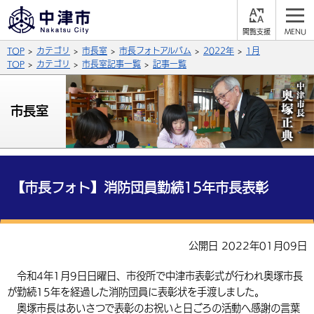
閲
M
覧
E
サイト内検索
文字の大きさ
TOP
カテゴリ
市長室
市長フォトアルバム
2022年
1月
支
N
援
U
TOP
カテゴリ
市長室記事一覧
記事一覧
拡大
標準
縮小
背景色
市長室
公式SNS
黒
青
白
Facebook
X (Twitter)
YouTube
やさしい日本語
総合メニュー
【市長フォト】消防団員勤続15年市長表彰
ふりがなをつける
くらしの情報
届出・登録・証明
保険・年金
事業者の方へ
公開日 2022年01月09日
よみあげる
福祉・介護
健康・予防
入札・契約
産業・雇用
子育て・教育
令和4年1月9日日曜日、市役所で中津市表彰式が行われ奥塚市長
言語を選択
が勤続15年を経過した消防団員に表彰状を手渡しました。
税金
住宅・インフラ
農林水産業
税金
施設情報
子どもを預ける
観光・移住
英語（English）
中国語（簡体字）
奥塚市長はあいさつで表彰のお祝いと日ごろの活動へ感謝の言葉