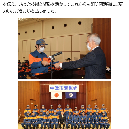
を伝え、培った技術と経験を活かしてこれからも消防団活動にご尽
環境・衛生
生涯学習・スポーツ・人権
都市整備
手当・助成
健康・医療
観光なび
スポットを探す
市政情報
中国語（繁体字）
韓国語（한국어）
力いただきたいと話しました。
選挙
外国人の方向け情報
相談・支援・情報
計画・施策
遊ぶ・体験する
グルメ・食べる
中津市について
市役所の紹介
組織案内
買う・おみやげ
四季のイベント・祭り
地方創生・地域活性化
広報・広聴
移住・定住
行政・計画