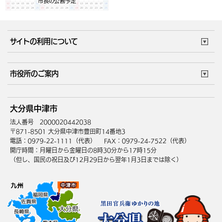
サイトの利用について
このサイトについて
個人情報の取扱い
市役所のご案内
ウェブアクセシビリティ
リンク・著作権
庁舎地図
組織案内
サイトマップ
大分県中津市
中津市へのアクセス
法人番号 2000020442038
〒871-8501 大分県中津市豊田町14番地3
電話：0979-22-1111（代表）
FAX：0979-24-7522（代表）
開庁時間：月曜日から金曜日の8時30分から17時15分
（但し、国民の祝日及び12月29日から翌年1月3日までは除く）