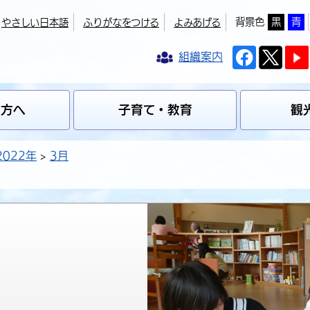
背景色
黒
青
やさしい日本語
ふりがなをつける
よみあげる
組織案内
の方へ
子育て・教育
観
2022年
3月