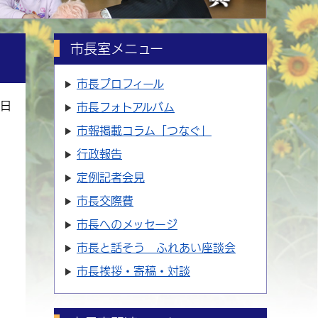
市長室メニュー
市長プロフィール
7日
市長フォトアルバム
市報掲載コラム「つなぐ」
行政報告
定例記者会見
市長交際費
市長へのメッセージ
市長と話そう ふれあい座談会
市長挨拶・寄稿・対談