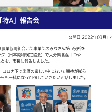
「特A」報告会
公開日 2022年03月1
県農業協同組合北部事業部のみなさんが市役所を
キング（日本穀物検定協会）で大分県北産「つや
ことを、市長に報告しました。
コロナ下で米価の厳しい中において期待が膨ら
らも一緒になってPRしていきたいと話しました。