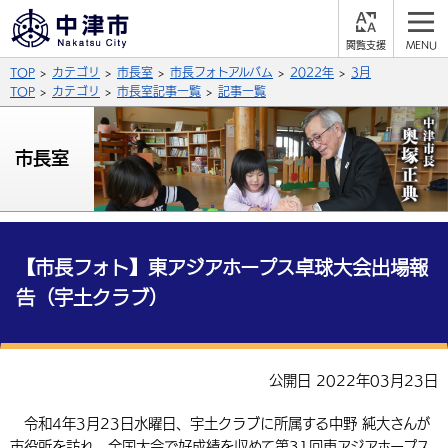
閲
M
覧
E
サイト内検索
文字の大きさ
TOP
カテゴリ
市長室
市長フォトアルバム
2022年
3月
支
N
援
U
TOP
カテゴリ
市長室記事一覧
記事一覧
拡大
標準
縮小
背景色
市長室
公式SNS
黒
青
白
Facebook
X (Twitter)
YouTube
やさしい日本語
総合メニュー
【市長フォト】東アジアホープス卓球大会出場報
告（宇土クラブ）
ふりがなをつける
くらしの情報
届出・登録・証明
保険・年金
事業者の方へ
よみあげる
公開日 2022年03月23日
福祉・介護
健康・予防
入札・契約
産業・雇用
子育て・教育
言語を選択
令和4年3月23日水曜日、宇土クラブに所属する中野 純大さんが
税金
住宅・インフラ
農林水産業
税金
施設情報
子どもを預ける
観光・移住
英語（English）
中国語（簡体字）
市役所を訪れ、全国大会で好成績を収めて第31回東アジアホープス