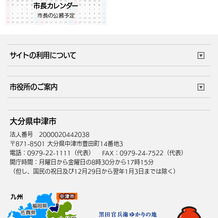
サイトの利用について
このサイトについて
個人情報の取扱い
市役所のご案内
ウェブアクセシビリティ
リンク・著作権
庁舎地図
組織案内
サイトマップ
大分県中津市
中津市へのアクセス
法人番号 2000020442038
〒871-8501 大分県中津市豊田町14番地3
電話：0979-22-1111（代表）
FAX：0979-24-7522（代表）
開庁時間：月曜日から金曜日の8時30分から17時15分
（但し、国民の祝日及び12月29日から翌年1月3日までは除く）