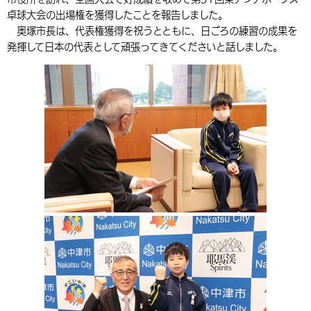
卓球大会の出場権を獲得したことを報告しました。
環境・衛生
生涯学習・スポーツ・人権
都市整備
手当・助成
健康・医療
観光なび
スポットを探す
市政情報
中国語（繁体字）
韓国語（한국어）
奥塚市長は、代表権獲得を祝うとともに、日ごろの練習の成果を
選挙
外国人の方向け情報
発揮して日本の代表として頑張ってきてくださいと話しました。
相談・支援・情報
計画・施策
遊ぶ・体験する
グルメ・食べる
中津市について
市役所の紹介
組織案内
買う・おみやげ
四季のイベント・祭り
地方創生・地域活性化
広報・広聴
移住・定住
行政・計画