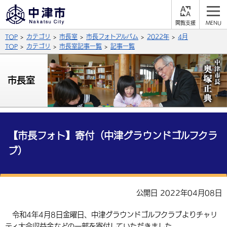
閲
M
覧
E
サイト内検索
文字の大きさ
TOP
カテゴリ
市長室
市長フォトアルバム
2022年
4月
支
N
援
U
TOP
カテゴリ
市長室記事一覧
記事一覧
拡大
標準
縮小
背景色
市長室
公式SNS
黒
青
白
Facebook
X (Twitter)
YouTube
やさしい日本語
総合メニュー
【市長フォト】寄付（中津グラウンドゴルフクラ
ブ）
ふりがなをつける
くらしの情報
届出・登録・証明
保険・年金
事業者の方へ
よみあげる
公開日 2022年04月08日
福祉・介護
健康・予防
入札・契約
産業・雇用
子育て・教育
言語を選択
令和4年4月8日金曜日、中津グラウンドゴルフクラブよりチャリ
税金
住宅・インフラ
農林水産業
税金
施設情報
子どもを預ける
観光・移住
英語（English）
中国語（簡体字）
ティ大会収益金などの一部を寄付していただきました。