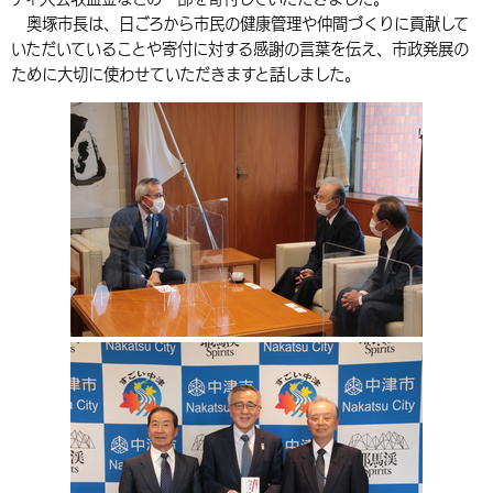
奥塚市長は、日ごろから市民の健康管理や仲間づくりに貢献して
環境・衛生
生涯学習・スポーツ・人権
都市整備
手当・助成
健康・医療
観光なび
スポットを探す
市政情報
中国語（繁体字）
韓国語（한국어）
いただいていることや寄付に対する感謝の言葉を伝え、市政発展の
選挙
外国人の方向け情報
ために大切に使わせていただきますと話しました。
相談・支援・情報
計画・施策
遊ぶ・体験する
グルメ・食べる
中津市について
市役所の紹介
組織案内
買う・おみやげ
四季のイベント・祭り
地方創生・地域活性化
広報・広聴
移住・定住
行政・計画