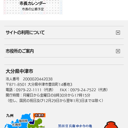
サイトの利用について
このサイトについて
個人情報の取扱い
市役所のご案内
ウェブアクセシビリティ
リンク・著作権
庁舎地図
組織案内
サイトマップ
大分県中津市
中津市へのアクセス
法人番号 2000020442038
〒871-8501 大分県中津市豊田町14番地3
電話：0979-22-1111（代表）
FAX：0979-24-7522（代表）
開庁時間：月曜日から金曜日の8時30分から17時15分
（但し、国民の祝日及び12月29日から翌年1月3日までは除く）