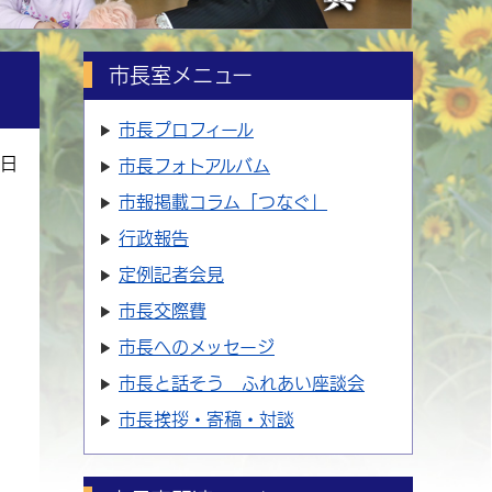
市長室メニュー
市長プロフィール
3日
市長フォトアルバム
市報掲載コラム「つなぐ」
行政報告
定例記者会見
市長交際費
市長へのメッセージ
市長と話そう ふれあい座談会
市長挨拶・寄稿・対談