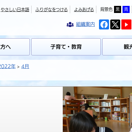
背景色
黒
青
やさしい日本語
ふりがなをつける
よみあげる
組織案内
の方へ
子育て・教育
観
2022年
4月