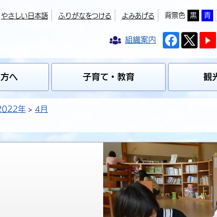
背景色
黒
青
やさしい日本語
ふりがなをつける
よみあげる
組織案内
の方へ
子育て・教育
観
2022年
4月