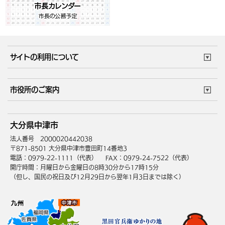
サイトの利用について
このサイトについて
個人情報の取扱い
市役所のご案内
ウェブアクセシビリティ
リンク・著作権
庁舎地図
組織案内
サイトマップ
大分県中津市
中津市へのアクセス
法人番号 2000020442038
〒871-8501 大分県中津市豊田町14番地3
電話：0979-22-1111（代表）
FAX：0979-24-7522（代表）
開庁時間：月曜日から金曜日の8時30分から17時15分
（但し、国民の祝日及び12月29日から翌年1月3日までは除く）