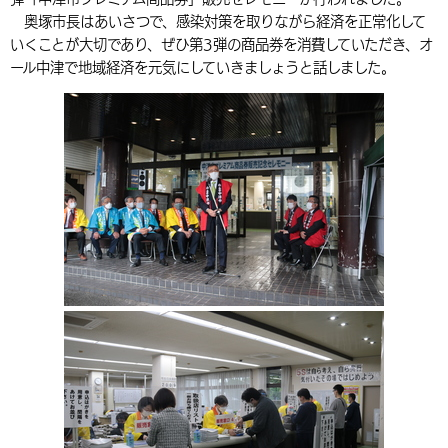
奥塚市長はあいさつで、感染対策を取りながら経済を正常化して
環境・衛生
生涯学習・スポーツ・人権
都市整備
手当・助成
健康・医療
観光なび
スポットを探す
市政情報
中国語（繁体字）
韓国語（한국어）
いくことが大切であり、ぜひ第3弾の商品券を消費していただき、オ
選挙
外国人の方向け情報
ール中津で地域経済を元気にしていきましょうと話しました。
相談・支援・情報
計画・施策
遊ぶ・体験する
グルメ・食べる
中津市について
市役所の紹介
組織案内
買う・おみやげ
四季のイベント・祭り
地方創生・地域活性化
広報・広聴
移住・定住
行政・計画