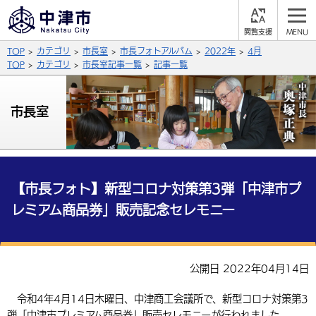
閲
M
覧
E
サイト内検索
文字の大きさ
TOP
カテゴリ
市長室
市長フォトアルバム
2022年
4月
支
N
援
U
TOP
カテゴリ
市長室記事一覧
記事一覧
拡大
標準
縮小
背景色
市長室
公式SNS
黒
青
白
Facebook
X (Twitter)
YouTube
やさしい日本語
総合メニュー
【市長フォト】新型コロナ対策第3弾「中津市プ
レミアム商品券」販売記念セレモニー
ふりがなをつける
くらしの情報
届出・登録・証明
保険・年金
事業者の方へ
よみあげる
公開日 2022年04月14日
福祉・介護
健康・予防
入札・契約
産業・雇用
子育て・教育
言語を選択
令和4年4月14日木曜日、中津商工会議所で、新型コロナ対策第3
税金
住宅・インフラ
農林水産業
税金
施設情報
子どもを預ける
観光・移住
英語（English）
中国語（簡体字）
弾「中津市プレミアム商品券」販売セレモニーが行われました。