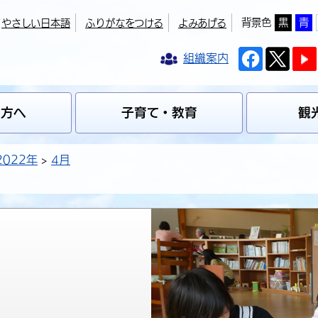
背景色
黒
青
やさしい日本語
ふりがなをつける
よみあげる
組織案内
の方へ
子育て・教育
観
2022年
4月