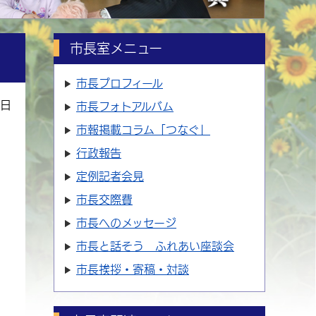
市長室メニュー
市長プロフィール
2日
市長フォトアルバム
市報掲載コラム「つなぐ」
行政報告
定例記者会見
市長交際費
市長へのメッセージ
市長と話そう ふれあい座談会
市長挨拶・寄稿・対談