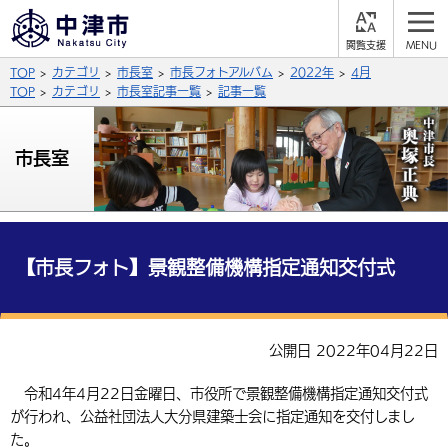
閲
M
覧
E
サイト内検索
文字の大きさ
TOP
カテゴリ
市長室
市長フォトアルバム
2022年
4月
支
N
援
U
TOP
カテゴリ
市長室記事一覧
記事一覧
拡大
標準
縮小
背景色
市長室
公式SNS
黒
青
白
Facebook
X (Twitter)
YouTube
やさしい日本語
総合メニュー
【市長フォト】景観整備機構指定通知交付式
ふりがなをつける
くらしの情報
届出・登録・証明
保険・年金
事業者の方へ
公開日 2022年04月22日
よみあげる
福祉・介護
健康・予防
入札・契約
産業・雇用
子育て・教育
令和4年4月22日金曜日、市役所で景観整備機構指定通知交付式
言語を選択
が行われ、公益社団法人大分県建築士会に指定通知を交付しまし
税金
住宅・インフラ
農林水産業
税金
施設情報
子どもを預ける
観光・移住
英語（English）
中国語（簡体字）
た。