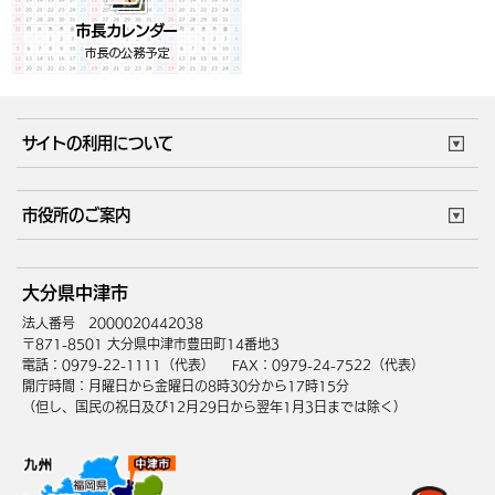
サイトの利用について
このサイトについて
個人情報の取扱い
市役所のご案内
ウェブアクセシビリティ
リンク・著作権
庁舎地図
組織案内
サイトマップ
大分県中津市
中津市へのアクセス
法人番号 2000020442038
〒871-8501 大分県中津市豊田町14番地3
電話：0979-22-1111（代表）
FAX：0979-24-7522（代表）
開庁時間：月曜日から金曜日の8時30分から17時15分
（但し、国民の祝日及び12月29日から翌年1月3日までは除く）