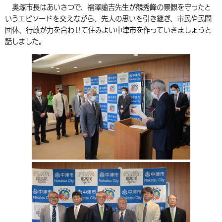
奥塚市長はあいさつで、福澤諭吉先生が競秀峰の景観を守ったと
環境・衛生
生涯学習・スポーツ・人権
都市整備
手当・助成
健康・医療
観光なび
スポットを探す
市政情報
中国語（繁体字）
韓国語（한국어）
いうエピソードを交えながら、先人の思いを引き継ぎ、市民や民間
団体、行政が力を合わせて住みよい中津市を作っていきましょうと
選挙
外国人の方向け情報
相談・支援・情報
計画・施策
遊ぶ・体験する
グルメ・食べる
中津市について
市役所の紹介
話しました。
組織案内
買う・おみやげ
四季のイベント・祭り
地方創生・地域活性化
広報・広聴
移住・定住
行政・計画