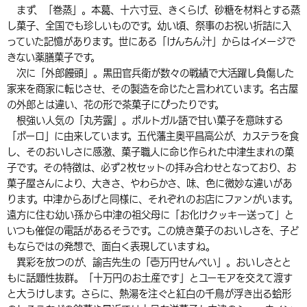
まず、「巻蒸」。本葛、十六寸豆、きくらげ、砂糖を材料とする蒸
環境・衛生
生涯学習・スポーツ・人権
都市整備
手当・助成
健康・医療
観光なび
スポットを探す
市政情報
中国語（繁体字）
韓国語（한국어）
し菓子、全国でも珍しいものです。幼い頃、祭事のお祝い折詰に入
っていた記憶があります。世にある「けんちん汁」からはイメージで
選挙
外国人の方向け情報
相談・支援・情報
計画・施策
遊ぶ・体験する
グルメ・食べる
中津市について
市役所の紹介
きない薬膳菓子です。
組織案内
次に「外郎饅頭」。黒田官兵衛が数々の戦績で大活躍し負傷した
買う・おみやげ
四季のイベント・祭り
地方創生・地域活性化
広報・広聴
家来を商家に転じさせ、その製造を命じたと言われています。名古屋
の外郎とは違い、花の形で茶菓子にぴったりです。
移住・定住
行政・計画
根強い人気の「丸芳露」。ポルトガル語で甘い菓子を意味する
「ボーロ」に由来しています。五代藩主奥平昌高公が、カステラを食
し、そのおいしさに感激、菓子職人に命じ作られた中津生まれの菓
子です。その特徴は、必ず2枚セットの拝み合わせとなっており、お
菓子屋さんにより、大きさ、やわらかさ、味、色に微妙な違いがあ
ります。中津からあげと同様に、それぞれのお店にファンがいます。
遠方に住む幼い孫から中津の祖父母に「お化けクッキー送って」と
いつも催促の電話があるそうです。この焼き菓子のおいしさを、子ど
もならではの発想で、面白く表現していますね。
異彩を放つのが、諭吉先生の「壱万円せんべい」。おいしさとと
もに話題性抜群。「十万円のお土産です」とユーモアを交えて渡す
と大うけします。さらに、熱湯を注ぐと紅白の千鳥が浮き出る蛤形