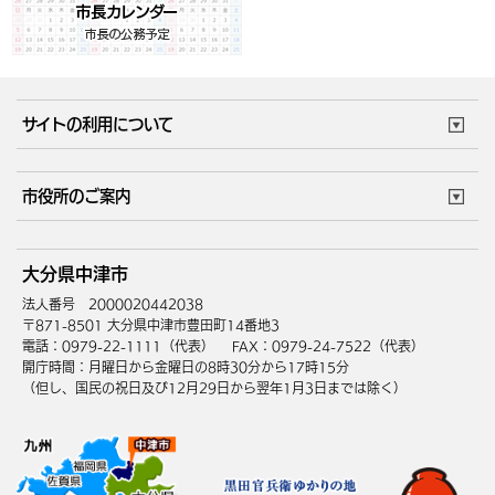
サイトの利用について
このサイトについて
個人情報の取扱い
市役所のご案内
ウェブアクセシビリティ
リンク・著作権
庁舎地図
組織案内
サイトマップ
大分県中津市
中津市へのアクセス
法人番号 2000020442038
〒871-8501 大分県中津市豊田町14番地3
電話：0979-22-1111（代表）
FAX：0979-24-7522（代表）
開庁時間：月曜日から金曜日の8時30分から17時15分
（但し、国民の祝日及び12月29日から翌年1月3日までは除く）