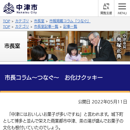
閲
M
覧
E
サイト内検索
文字の大きさ
TOP
カテゴリ
市長室
市報掲載コラム「つなぐ」
支
N
援
U
TOP
カテゴリ
市長室記事一覧
記事一覧
拡大
標準
縮小
背景色
市長室
公式SNS
黒
青
白
Facebook
X (Twitter)
YouTube
やさしい日本語
総合メニュー
市長コラム～つなぐ～ お化けクッキー
ふりがなをつける
くらしの情報
届出・登録・証明
保険・年金
事業者の方へ
公開日 2022年05月11日
よみあげる
福祉・介護
健康・予防
入札・契約
産業・雇用
子育て・教育
「中津にはおいしいお菓子が多いですね」と言われます。城下町
言語を選択
として博多と並んで栄えた商業都市中津、茶の湯が盛んでお菓子の
税金
住宅・インフラ
農林水産業
税金
施設情報
子どもを預ける
観光・移住
英語（English）
中国語（簡体字）
文化も根付いていたのでしょう。