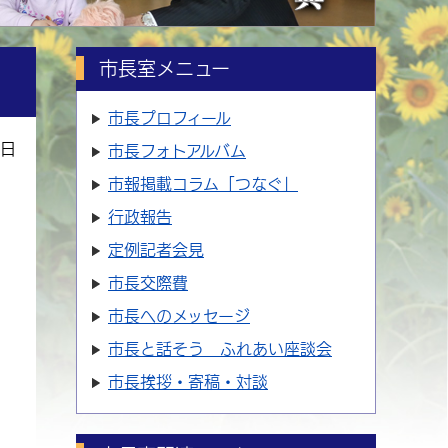
市長室メニュー
市長プロフィール
1日
市長フォトアルバム
市報掲載コラム「つなぐ」
行政報告
定例記者会見
市長交際費
市長へのメッセージ
市長と話そう ふれあい座談会
市長挨拶・寄稿・対談