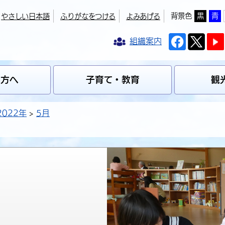
背景色
黒
青
やさしい日本語
ふりがなをつける
よみあげる
組織案内
の方へ
子育て・教育
観
2022年
5月