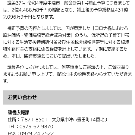
議第37号 令和4年度中津市一般会計第1号補正予算につきまして
環境・衛生
生涯学習・スポーツ・人権
都市整備
手当・助成
健康・医療
観光なび
スポットを探す
市政情報
は、2億4,488万8千円の増額となり、補正後の予算総額は431億
中国語（繁体字）
韓国語（한국어）
2,096万9千円となります。
選挙
外国人の方向け情報
相談・支援・情報
計画・施策
遊ぶ・体験する
グルメ・食べる
中津市について
市役所の紹介
補正予算の内容としましては、国が策定した「コロナ禍における
組織案内
買う・おみやげ
四季のイベント・祭り
地方創生・地域活性化
広報・広聴
原油価格・物価高騰等総合緊急対策」のうち、低所得の子育て世帯
に対する生活支援特別給付金及び住民税非課税世帯等に対する臨時
移住・定住
行政・計画
特別給付金の支給に係る経費を計上しています。早期に支給するた
め、本日、臨時市議会において提出いたしました。
議員各位におかれましては、何卒慎重にご審議の上、ご賛同賜り
ますようお願い申し上げて、提案理由の説明を終わらせていただきま
す。
お問い合わせ
秘書広報課
住所：
〒871-8501 大分県中津市豊田町14番地3
TEL：
0979-62-9870
FAX：
0979-24-7522