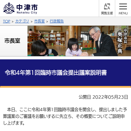
閲
M
覧
E
サイト内検索
文字の大きさ
TOP
カテゴリ
市長室
行政報告
支
N
援
U
拡大
標準
縮小
市長室
背景色
公式SNS
黒
青
白
Facebook
X (Twitter)
YouTube
やさしい日本語
令和4年第1回臨時市議会提出議案説明書
総合メニュー
ふりがなをつける
くらしの情報
公開日 2022年05月23日
届出・登録・証明
保険・年金
事業者の方へ
よみあげる
本日、ここに令和4年第1回臨時市議会を開会し、提出しました予
福祉・介護
健康・予防
入札・契約
産業・雇用
子育て・教育
算議案のご審議をお願いするに先立ち、その概要についてご説明申
言語を選択
し上げます。
税金
住宅・インフラ
農林水産業
税金
施設情報
子どもを預ける
観光・移住
英語（English）
中国語（簡体字）