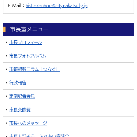
E-Mail：
hishokouhou@city.nakatsu.lg.jp
市長室メニュー
市長プロフィール
市長フォトアルバム
市報掲載コラム「つなぐ」
行政報告
定例記者会見
市長交際費
市長へのメッセージ
市長と話そう ふれあい座談会