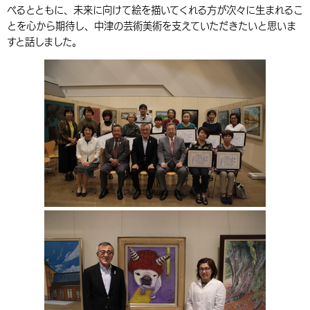
べるとともに、未来に向けて絵を描いてくれる方が次々に生まれるこ
環境・衛生
生涯学習・スポーツ・人権
都市整備
手当・助成
健康・医療
観光なび
スポットを探す
市政情報
中国語（繁体字）
韓国語（한국어）
とを心から期待し、中津の芸術美術を支えていただきたいと思いま
すと話しました。
選挙
外国人の方向け情報
相談・支援・情報
計画・施策
遊ぶ・体験する
グルメ・食べる
中津市について
市役所の紹介
組織案内
買う・おみやげ
四季のイベント・祭り
地方創生・地域活性化
広報・広聴
移住・定住
行政・計画