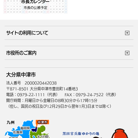
サイトの利用について
このサイトについて
個人情報の取扱い
市役所のご案内
ウェブアクセシビリティ
リンク・著作権
庁舎地図
組織案内
サイトマップ
大分県中津市
中津市へのアクセス
法人番号 2000020442038
〒871-8501 大分県中津市豊田町14番地3
電話：0979-22-1111（代表）
FAX：0979-24-7522（代表）
開庁時間：月曜日から金曜日の8時30分から17時15分
（但し、国民の祝日及び12月29日から翌年1月3日までは除く）