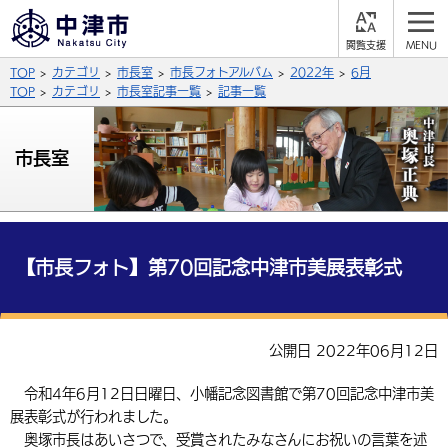
閲
M
覧
E
サイト内検索
文字の大きさ
TOP
カテゴリ
市長室
市長フォトアルバム
2022年
6月
支
N
援
U
TOP
カテゴリ
市長室記事一覧
記事一覧
拡大
標準
縮小
背景色
市長室
公式SNS
黒
青
白
Facebook
X (Twitter)
YouTube
やさしい日本語
総合メニュー
【市長フォト】第70回記念中津市美展表彰式
ふりがなをつける
くらしの情報
届出・登録・証明
保険・年金
事業者の方へ
公開日 2022年06月12日
よみあげる
福祉・介護
健康・予防
入札・契約
産業・雇用
子育て・教育
令和4年6月12日日曜日、小幡記念図書館で第70回記念中津市美
言語を選択
展表彰式が行われました。
税金
住宅・インフラ
農林水産業
税金
施設情報
子どもを預ける
観光・移住
英語（English）
中国語（簡体字）
奥塚市長はあいさつで、受賞されたみなさんにお祝いの言葉を述