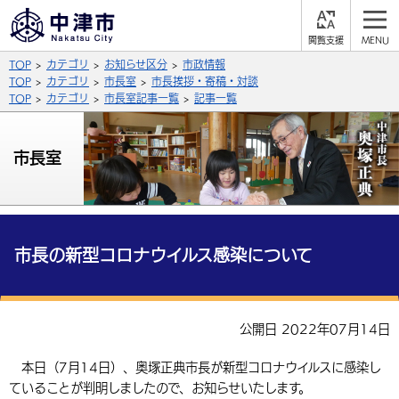
閲
M
覧
E
サイト内検索
文字の大きさ
TOP
カテゴリ
お知らせ区分
市政情報
支
N
援
U
TOP
カテゴリ
市長室
市長挨拶・寄稿・対談
拡大
標準
縮小
TOP
カテゴリ
市長室記事一覧
記事一覧
背景色
公式SNS
市長室
黒
青
白
Facebook
X (Twitter)
YouTube
やさしい日本語
総合メニュー
市長の新型コロナウイルス感染について
ふりがなをつける
くらしの情報
届出・登録・証明
保険・年金
事業者の方へ
よみあげる
公開日 2022年07月14日
福祉・介護
健康・予防
入札・契約
産業・雇用
子育て・教育
言語を選択
本日（7月14日）、奥塚正典市長が新型コロナウイルスに感染し
税金
住宅・インフラ
農林水産業
税金
施設情報
子どもを預ける
観光・移住
ていることが判明しましたので、お知らせいたします。
英語（English）
中国語（簡体字）