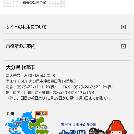
サイトの利用について
このサイトについて
個人情報の取扱い
市役所のご案内
ウェブアクセシビリティ
リンク・著作権
庁舎地図
組織案内
サイトマップ
大分県中津市
中津市へのアクセス
法人番号 2000020442038
〒871-8501 大分県中津市豊田町14番地3
電話：0979-22-1111（代表）
FAX：0979-24-7522（代表）
開庁時間：月曜日から金曜日の8時30分から17時15分
（但し、国民の祝日及び12月29日から翌年1月3日までは除く）