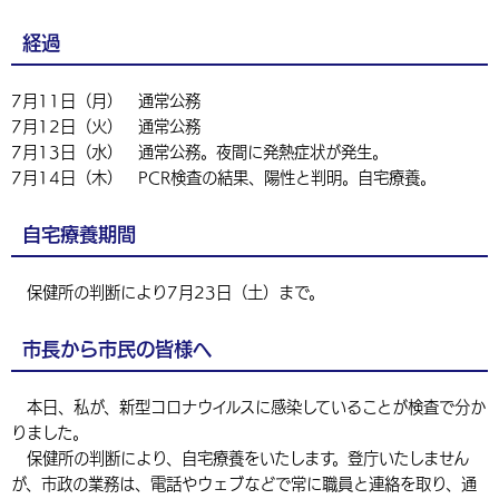
環境・衛生
生涯学習・スポーツ・人権
都市整備
手当・助成
健康・医療
観光なび
スポットを探す
市政情報
中国語（繁体字）
韓国語（한국어）
経過
選挙
外国人の方向け情報
相談・支援・情報
計画・施策
遊ぶ・体験する
グルメ・食べる
中津市について
市役所の紹介
7月11日（月） 通常公務
組織案内
買う・おみやげ
四季のイベント・祭り
7月12日（火） 通常公務
地方創生・地域活性化
広報・広聴
7月13日（水） 通常公務。夜間に発熱症状が発生。
移住・定住
行政・計画
7月14日（木） PCR検査の結果、陽性と判明。自宅療養。
自宅療養期間
保健所の判断により7月23日（土）まで。
市長から市民の皆様へ
本日、私が、新型コロナウイルスに感染していることが検査で分か
りました。
保健所の判断により、自宅療養をいたします。登庁いたしません
が、市政の業務は、電話やウェブなどで常に職員と連絡を取り、通