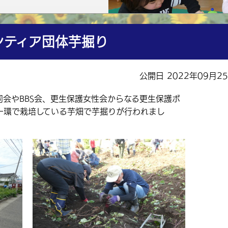
ンティア団体芋掘り
公開日 2022年09月2
司会やBBS会、更生保護女性会からなる更生保護ボ
一環で栽培している芋畑で芋掘りが行われまし