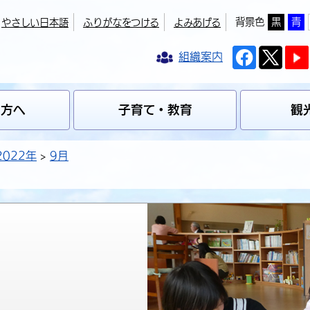
背景色
黒
青
やさしい日本語
ふりがなをつける
よみあげる
組織案内
の方へ
子育て・教育
観
2022年
9月