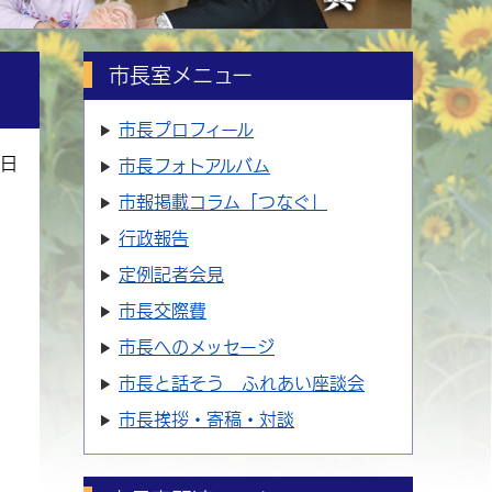
市長室メニュー
市長プロフィール
5日
市長フォトアルバム
市報掲載コラム「つなぐ」
行政報告
定例記者会見
市長交際費
市長へのメッセージ
市長と話そう ふれあい座談会
市長挨拶・寄稿・対談