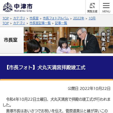
閲
M
覧
E
サイト内検索
文字の大きさ
TOP
カテゴリ
市長室
市長フォトアルバム
2022年
10月
支
N
援
U
TOP
カテゴリ
市長室記事一覧
記事一覧
拡大
標準
縮小
背景色
市長室
公式SNS
黒
青
白
Facebook
X (Twitter)
YouTube
やさしい日本語
総合メニュー
【市長フォト】犬丸天満宮拝殿竣工式
ふりがなをつける
くらしの情報
届出・登録・証明
保険・年金
事業者の方へ
公開日 2022年10月22日
よみあげる
福祉・介護
健康・予防
入札・契約
産業・雇用
子育て・教育
令和4年10月22日土曜日、犬丸天満宮で拝殿の竣工式が行われま
言語を選択
した。
税金
住宅・インフラ
農林水産業
税金
施設情報
子どもを預ける
観光・移住
英語（English）
中国語（簡体字）
奥塚市長はあいさつでお祝いを伝え、菅原道真公と縁が深いこの