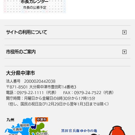
サイトの利用について
このサイトについて
個人情報の取扱い
市役所のご案内
ウェブアクセシビリティ
リンク・著作権
庁舎地図
組織案内
サイトマップ
大分県中津市
中津市へのアクセス
法人番号 2000020442038
〒871-8501 大分県中津市豊田町14番地3
電話：0979-22-1111（代表）
FAX：0979-24-7522（代表）
開庁時間：月曜日から金曜日の8時30分から17時15分
（但し、国民の祝日及び12月29日から翌年1月3日までは除く）