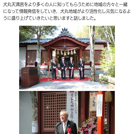
犬丸天満宮をより多くの人に知ってもらうために地域の方々と一緒
環境・衛生
生涯学習・スポーツ・人権
都市整備
手当・助成
健康・医療
観光なび
スポットを探す
市政情報
中国語（繁体字）
韓国語（한국어）
になって情報発信をしていき、犬丸地域がより活性化し元気になるよ
うに盛り上げていきたいと思いますと話しました。
選挙
外国人の方向け情報
相談・支援・情報
計画・施策
遊ぶ・体験する
グルメ・食べる
中津市について
市役所の紹介
組織案内
買う・おみやげ
四季のイベント・祭り
地方創生・地域活性化
広報・広聴
移住・定住
行政・計画