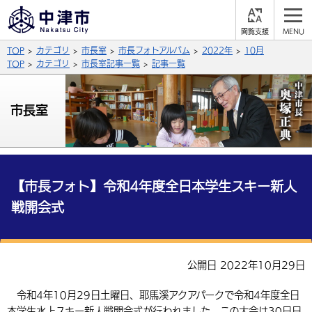
閲
M
覧
E
サイト内検索
文字の大きさ
TOP
カテゴリ
市長室
市長フォトアルバム
2022年
10月
支
N
援
U
TOP
カテゴリ
市長室記事一覧
記事一覧
拡大
標準
縮小
背景色
市長室
公式SNS
黒
青
白
Facebook
X (Twitter)
YouTube
やさしい日本語
総合メニュー
【市長フォト】令和4年度全日本学生スキー新人
戦開会式
ふりがなをつける
くらしの情報
届出・登録・証明
保険・年金
事業者の方へ
よみあげる
公開日 2022年10月29日
福祉・介護
健康・予防
入札・契約
産業・雇用
子育て・教育
言語を選択
令和4年10月29日土曜日、耶馬溪アクアパークで令和4年度全日
税金
住宅・インフラ
農林水産業
税金
施設情報
子どもを預ける
観光・移住
英語（English）
中国語（簡体字）
本学生水上スキー新人戦開会式が行われました。この大会は30日日