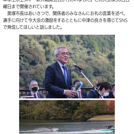
曜日まで開催されています。
環境・衛生
生涯学習・スポーツ・人権
都市整備
手当・助成
健康・医療
観光なび
スポットを探す
市政情報
中国語（繁体字）
韓国語（한국어）
奥塚市長はあいさつで、関係者のみなさんにお礼の言葉を述べ、
選挙
外国人の方向け情報
選手に向けて今大会の激励をするとともに中津の良さを感じてSNS
相談・支援・情報
計画・施策
遊ぶ・体験する
グルメ・食べる
中津市について
市役所の紹介
で発信してほしいと話しました。
組織案内
買う・おみやげ
四季のイベント・祭り
地方創生・地域活性化
広報・広聴
移住・定住
行政・計画