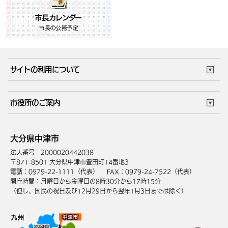
サイトの利用について
このサイトについて
個人情報の取扱い
市役所のご案内
ウェブアクセシビリティ
リンク・著作権
庁舎地図
組織案内
サイトマップ
大分県中津市
中津市へのアクセス
法人番号 2000020442038
〒871-8501 大分県中津市豊田町14番地3
電話：0979-22-1111（代表）
FAX：0979-24-7522（代表）
開庁時間：月曜日から金曜日の8時30分から17時15分
（但し、国民の祝日及び12月29日から翌年1月3日までは除く）