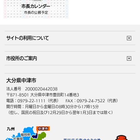
サイトの利用について
このサイトについて
個人情報の取扱い
市役所のご案内
ウェブアクセシビリティ
リンク・著作権
庁舎地図
組織案内
サイトマップ
大分県中津市
中津市へのアクセス
法人番号 2000020442038
〒871-8501 大分県中津市豊田町14番地3
電話：0979-22-1111（代表）
FAX：0979-24-7522（代表）
開庁時間：月曜日から金曜日の8時30分から17時15分
（但し、国民の祝日及び12月29日から翌年1月3日までは除く）