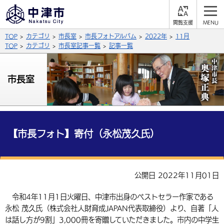
閲
M
覧
E
サイト内検索
文字の大きさ
TOP
カテゴリ
市長室
市長フォトアルバム
2022年
11月
支
N
援
U
TOP
カテゴリ
市長室記事一覧
記事一覧
拡大
標準
縮小
背景色
市長室
公式SNS
黒
青
白
Facebook
X (Twitter)
YouTube
やさしい日本語
総合メニュー
【市長フォト】寄付（永松茂久氏）
ふりがなをつける
くらしの情報
届出・登録・証明
保険・年金
事業者の方へ
公開日 2022年11月01日
よみあげる
福祉・介護
健康・予防
入札・契約
産業・雇用
子育て・教育
令和4年11月1日火曜日、中津市出身のベストセラー作家である
言語を選択
永松 茂久氏（株式会社人財育成JAPAN代表取締役）より、自著「人
税金
住宅・インフラ
農林水産業
税金
施設情報
子どもを預ける
観光・移住
英語（English）
中国語（簡体字）
は話し方が9割」3,000冊を寄贈していただきました。市内の中学生