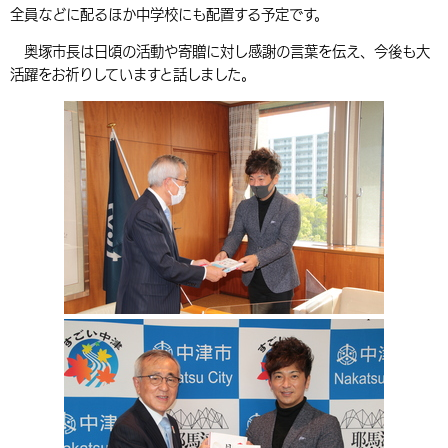
全員などに配るほか中学校にも配置する予定です。
環境・衛生
生涯学習・スポーツ・人権
都市整備
手当・助成
健康・医療
観光なび
スポットを探す
市政情報
中国語（繁体字）
韓国語（한국어）
奥塚市長は日頃の活動や寄贈に対し感謝の言葉を伝え、今後も大
選挙
外国人の方向け情報
相談・支援・情報
計画・施策
遊ぶ・体験する
グルメ・食べる
中津市について
市役所の紹介
活躍をお祈りしていますと話しました。
組織案内
買う・おみやげ
四季のイベント・祭り
地方創生・地域活性化
広報・広聴
移住・定住
行政・計画