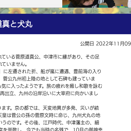
道真と犬丸
公開日 2022年11月0
ている菅原道真公、中津市に縁があり、その足
れていません。
」に左遷された折、船が嵐に遭遇、豊前海の入り
。菅公九州初上陸の地として石碑も建っていま
も気に入ったようです。旅の疲れを癒し和歌を詠む
、再出立、九州の沿岸沿いに大宰府に向かいまし
ます。京の都では、天変地異が多発、災いが続
天皇は菅公の孫の菅原文時に命じ、九州犬丸の地
いうのです。その後、江戸時代、中津藩主の、細
宮を崇敬し、今でも当時の名残で、10月の御神幸