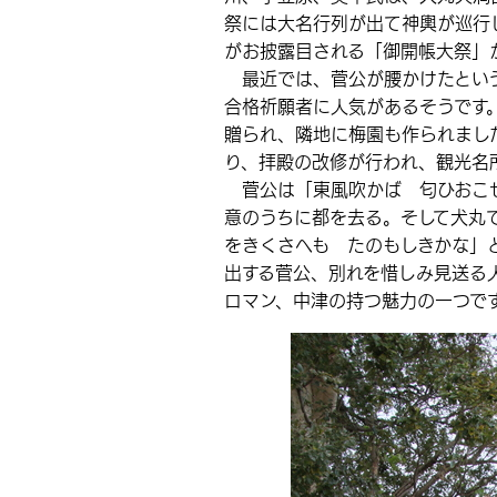
祭には大名行列が出て神輿が巡行
がお披露目される「御開帳大祭」
最近では、菅公が腰かけたという
合格祈願者に人気があるそうです
贈られ、隣地に梅園も作られまし
り、拝殿の改修が行われ、観光名
菅公は「東風吹かば 匂ひおこせ
意のうちに都を去る。そして犬丸
をきくさへも たのもしきかな」
出する菅公、別れを惜しみ見送る
ロマン、中津の持つ魅力の一つで