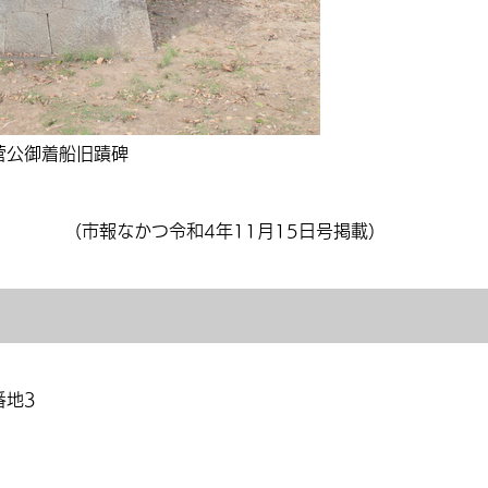
菅公御着船旧蹟碑
（市報なかつ令和4年11月15日号掲載）
番地3