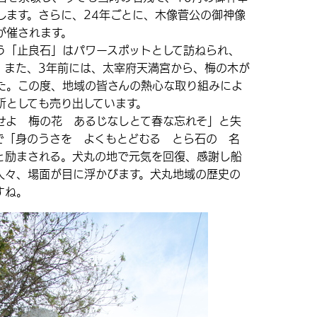
します。さらに、24年ごとに、木像菅公の御神像
が催されます。
「止良石」はパワースポットとして訪ねられ、
。また、3年前には、太宰府天満宮から、梅の木が
た。この度、地域の皆さんの熱心な取り組みによ
所としても売り出しています。
よ 梅の花 あるじなしとて春な忘れそ」と失
で「身のうさを よくもとどむる とら石の 名
と励まされる。犬丸の地で元気を回復、感謝し船
人々、場面が目に浮かびます。犬丸地域の歴史の
すね。