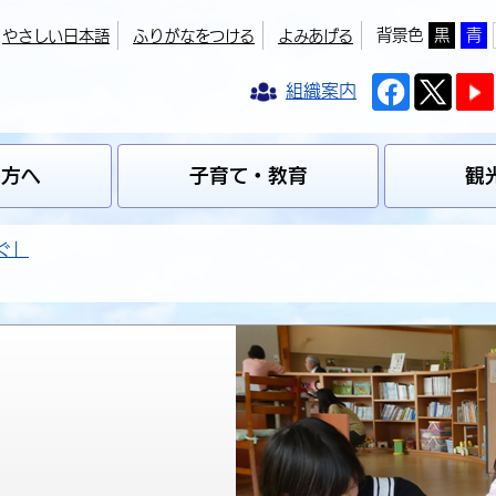
背景色
黒
青
やさしい日本語
ふりがなをつける
よみあげる
組織案内
の方へ
子育て・教育
観
ぐ」