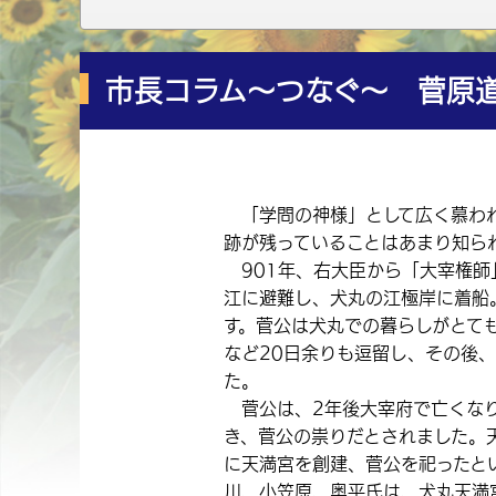
市長コラム～つなぐ～ 菅原
「学問の神様」として広く慕われ
跡が残っていることはあまり知ら
901年、右大臣から「大宰権師
江に避難し、犬丸の江極岸に着船
す。菅公は犬丸での暮らしがとて
など20日余りも逗留し、その後
た。
菅公は、2年後大宰府で亡くなり
き、菅公の祟りだとされました。
に天満宮を創建、菅公を祀ったと
川、小笠原、奥平氏は、犬丸天満