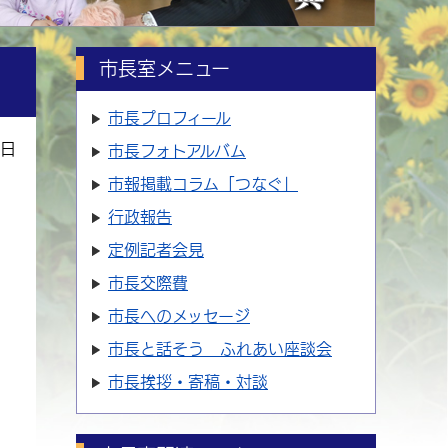
市長室メニュー
市長プロフィール
9日
市長フォトアルバム
市報掲載コラム「つなぐ」
行政報告
定例記者会見
市長交際費
市長へのメッセージ
市長と話そう ふれあい座談会
市長挨拶・寄稿・対談