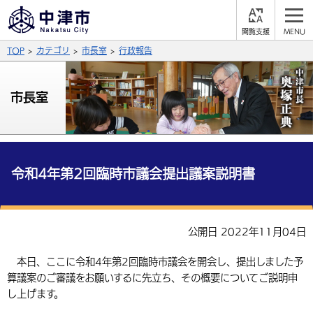
閲
M
覧
E
サイト内検索
文字の大きさ
TOP
カテゴリ
市長室
行政報告
支
N
援
U
拡大
標準
縮小
市長室
背景色
公式SNS
黒
青
白
Facebook
X (Twitter)
YouTube
やさしい日本語
令和4年第2回臨時市議会提出議案説明書
総合メニュー
ふりがなをつける
くらしの情報
公開日 2022年11月04日
届出・登録・証明
保険・年金
事業者の方へ
よみあげる
本日、ここに令和4年第2回臨時市議会を開会し、提出しました予
福祉・介護
健康・予防
入札・契約
産業・雇用
子育て・教育
算議案のご審議をお願いするに先立ち、その概要についてご説明申
言語を選択
し上げます。
税金
住宅・インフラ
農林水産業
税金
施設情報
子どもを預ける
観光・移住
英語（English）
中国語（簡体字）