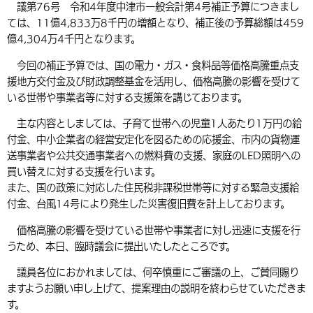
議第76号 令和4年度中津市一般会計第4号補正予算につきまし
環境・衛生
生涯学習・スポーツ・人権
都市整備
手当・助成
健康・医療
観光なび
スポットを探す
市政情報
ては、11億4,833万8千円の増額となり、補正後の予算総額は459
中国語（繁体字）
韓国語（한국어）
億4,304万4千円となります。
選挙
外国人の方向け情報
相談・支援・情報
計画・施策
遊ぶ・体験する
グルメ・食べる
中津市について
市役所の紹介
今回の補正予算では、国の電力・ガス・食料品等価格高騰重点支
組織案内
買う・おみやげ
四季のイベント・祭り
地方創生・地域活性化
広報・広聴
援地方交付金及び財政調整基金を活用し、価格高騰の影響を受けて
いる世帯や事業者等に対する支援策を講じております。
移住・定住
行政・計画
主な内容としましては、子育て世帯への児童1人あたり1万円の給
付金、中小企業者の経営安定化を図るための応援金、市内の貨物運
送事業者や公共交通事業者への燃料費の支援、家庭のLED照明への
買い替えに対する支援を行います。
また、国の政策に対応した住民税非課税世帯等に対する緊急支援給
付金、台風14号により発生した災害復旧費を計上しております。
価格高騰の影響を受けている世帯や事業者に対し迅速に支援を行
うため、本日、臨時議会に提出いたしたところです。
議員各位におかれましては、何卒慎重にご審議の上、ご賛同賜り
ますようお願い申し上げて、提案理由の説明を終わらせていただきま
す。