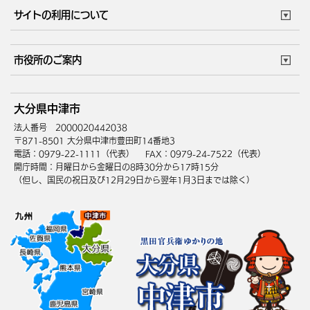
サイトの利用について
このサイトについて
個人情報の取扱い
市役所のご案内
ウェブアクセシビリティ
リンク・著作権
庁舎地図
組織案内
サイトマップ
大分県中津市
中津市へのアクセス
法人番号 2000020442038
〒871-8501 大分県中津市豊田町14番地3
電話：0979-22-1111（代表）
FAX：0979-24-7522（代表）
開庁時間：月曜日から金曜日の8時30分から17時15分
（但し、国民の祝日及び12月29日から翌年1月3日までは除く）