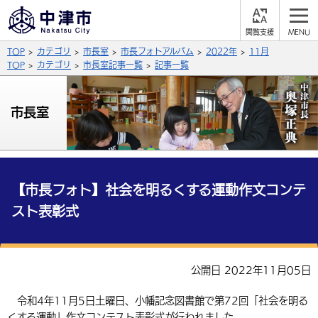
閲
M
覧
E
サイト内検索
文字の大きさ
TOP
カテゴリ
市長室
市長フォトアルバム
2022年
11月
支
N
援
U
TOP
カテゴリ
市長室記事一覧
記事一覧
拡大
標準
縮小
背景色
市長室
公式SNS
黒
青
白
Facebook
X (Twitter)
YouTube
やさしい日本語
総合メニュー
【市長フォト】社会を明るくする運動作文コンテ
スト表彰式
ふりがなをつける
くらしの情報
届出・登録・証明
保険・年金
事業者の方へ
よみあげる
公開日 2022年11月05日
福祉・介護
健康・予防
入札・契約
産業・雇用
子育て・教育
言語を選択
令和4年11月5日土曜日、小幡記念図書館で第72回「社会を明る
税金
住宅・インフラ
農林水産業
税金
施設情報
子どもを預ける
観光・移住
英語（English）
中国語（簡体字）
くする運動」作文コンテスト表彰式が行われました。