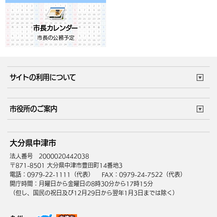
サイトの利用について
このサイトについて
個人情報の取扱い
市役所のご案内
ウェブアクセシビリティ
リンク・著作権
庁舎地図
組織案内
サイトマップ
大分県中津市
中津市へのアクセス
法人番号 2000020442038
〒871-8501 大分県中津市豊田町14番地3
電話：0979-22-1111（代表）
FAX：0979-24-7522（代表）
開庁時間：月曜日から金曜日の8時30分から17時15分
（但し、国民の祝日及び12月29日から翌年1月3日までは除く）