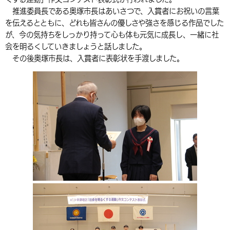
推進委員長である奥塚市長はあいさつで、入賞者にお祝いの言葉
環境・衛生
生涯学習・スポーツ・人権
都市整備
手当・助成
健康・医療
観光なび
スポットを探す
市政情報
中国語（繁体字）
韓国語（한국어）
を伝えるとともに、どれも皆さんの優しさや強さを感じる作品でした
選挙
外国人の方向け情報
が、今の気持ちをしっかり持って心も体も元気に成長し、一緒に社
相談・支援・情報
計画・施策
遊ぶ・体験する
グルメ・食べる
中津市について
市役所の紹介
会を明るくしていきましょうと話しました。
組織案内
買う・おみやげ
四季のイベント・祭り
その後奥塚市長は、入賞者に表彰状を手渡しました。
地方創生・地域活性化
広報・広聴
移住・定住
行政・計画