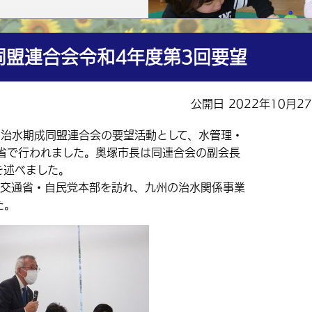
同盟連合会令和4年度第3回要望
公開日 2022年10月2
州治水期成同盟連合会の要望活動として、水管理・
省で行われました。奥塚市長は同連合会の副会長
を述べました。
交通省・自民党本部を訪れ、九州の治水関係事業
た。