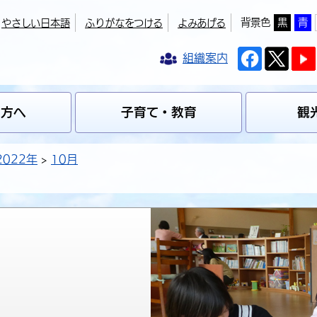
背景色
黒
青
やさしい日本語
ふりがなをつける
よみあげる
組織案内
の方へ
子育て・教育
観
2022年
10月