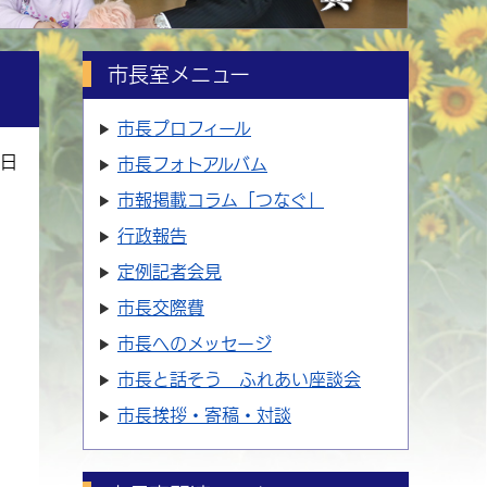
市長室メニュー
市長プロフィール
7日
市長フォトアルバム
市報掲載コラム「つなぐ」
行政報告
定例記者会見
市長交際費
市長へのメッセージ
市長と話そう ふれあい座談会
市長挨拶・寄稿・対談