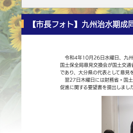
【市長フォト】九州治水期成
令和4年10月26日水曜日、九
国土保全局意見交換会が国土交通
であり、大分県の代表として意見
翌27日木曜日には財務省・国土
促進に関する要望書を提出しまし