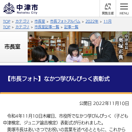
閲
M
覧
E
サイト内検索
文字の大きさ
TOP
カテゴリ
市長室
市長フォトアルバム
2022年
11月
支
N
援
U
TOP
カテゴリ
市長室記事一覧
記事一覧
拡大
標準
縮小
背景色
市長室
公式SNS
黒
青
白
Facebook
X (Twitter)
YouTube
やさしい日本語
総合メニュー
【市長フォト】なかつ学びんぴっく表彰式
ふりがなをつける
くらしの情報
届出・登録・証明
保険・年金
事業者の方へ
公開日 2022年11月10日
よみあげる
福祉・介護
健康・予防
入札・契約
産業・雇用
子育て・教育
令和4年11月10日木曜日、市役所でなかつ学びんぴっく（子ども
言語を選択
中津検定、ジュニア諭吉検定）表彰式が行われました。
税金
住宅・インフラ
農林水産業
税金
施設情報
子どもを預ける
観光・移住
英語（English）
中国語（簡体字）
奥塚市長はあいさつでお祝いの言葉を述べるとともに、これから