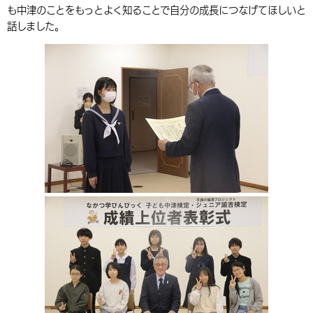
も中津のことをもっとよく知ることで自分の成長につなげてほしいと
環境・衛生
生涯学習・スポーツ・人権
都市整備
手当・助成
健康・医療
観光なび
スポットを探す
市政情報
中国語（繁体字）
韓国語（한국어）
話しました。
選挙
外国人の方向け情報
相談・支援・情報
計画・施策
遊ぶ・体験する
グルメ・食べる
中津市について
市役所の紹介
組織案内
買う・おみやげ
四季のイベント・祭り
地方創生・地域活性化
広報・広聴
移住・定住
行政・計画