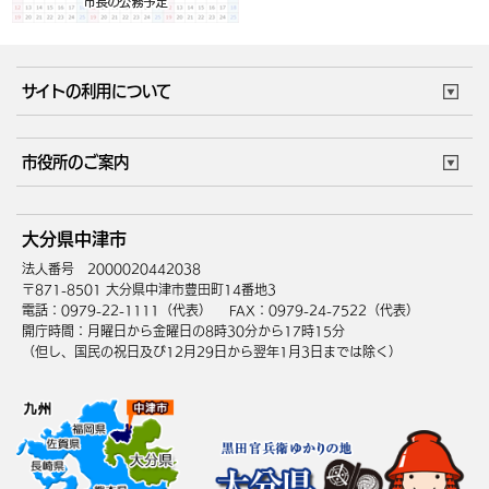
サイトの利用について
このサイトについて
個人情報の取扱い
市役所のご案内
ウェブアクセシビリティ
リンク・著作権
庁舎地図
組織案内
サイトマップ
大分県中津市
中津市へのアクセス
法人番号 2000020442038
〒871-8501 大分県中津市豊田町14番地3
電話：0979-22-1111（代表）
FAX：0979-24-7522（代表）
開庁時間：月曜日から金曜日の8時30分から17時15分
（但し、国民の祝日及び12月29日から翌年1月3日までは除く）