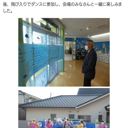
後、飛び入りでダンスに参加し、会場のみなさんと一緒に楽しみま
環境・衛生
生涯学習・スポーツ・人権
都市整備
手当・助成
健康・医療
観光なび
スポットを探す
市政情報
中国語（繁体字）
韓国語（한국어）
した。
選挙
外国人の方向け情報
相談・支援・情報
計画・施策
遊ぶ・体験する
グルメ・食べる
中津市について
市役所の紹介
組織案内
買う・おみやげ
四季のイベント・祭り
地方創生・地域活性化
広報・広聴
移住・定住
行政・計画