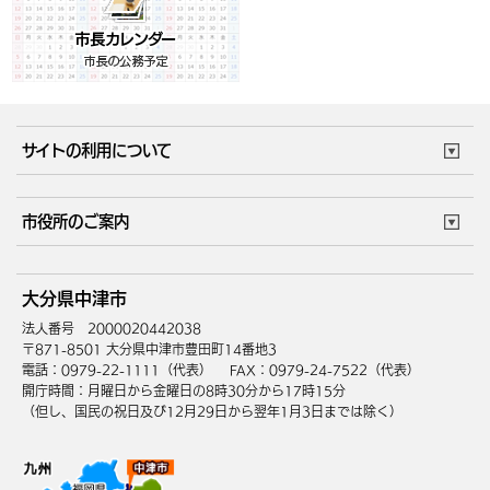
サイトの利用について
このサイトについて
個人情報の取扱い
市役所のご案内
ウェブアクセシビリティ
リンク・著作権
庁舎地図
組織案内
サイトマップ
大分県中津市
中津市へのアクセス
法人番号 2000020442038
〒871-8501 大分県中津市豊田町14番地3
電話：0979-22-1111（代表）
FAX：0979-24-7522（代表）
開庁時間：月曜日から金曜日の8時30分から17時15分
（但し、国民の祝日及び12月29日から翌年1月3日までは除く）