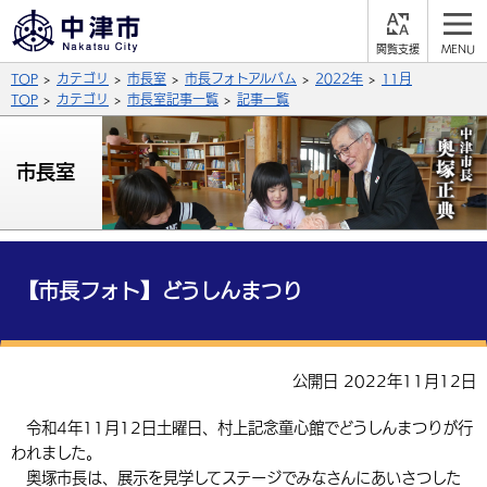
閲
M
覧
E
サイト内検索
文字の大きさ
TOP
カテゴリ
市長室
市長フォトアルバム
2022年
11月
支
N
援
U
TOP
カテゴリ
市長室記事一覧
記事一覧
拡大
標準
縮小
背景色
市長室
公式SNS
黒
青
白
Facebook
X (Twitter)
YouTube
やさしい日本語
総合メニュー
【市長フォト】どうしんまつり
ふりがなをつける
くらしの情報
届出・登録・証明
保険・年金
事業者の方へ
公開日 2022年11月12日
よみあげる
福祉・介護
健康・予防
入札・契約
産業・雇用
子育て・教育
令和4年11月12日土曜日、村上記念童心館でどうしんまつりが行
言語を選択
われました。
税金
住宅・インフラ
農林水産業
税金
施設情報
子どもを預ける
観光・移住
英語（English）
中国語（簡体字）
奥塚市長は、展示を見学してステージでみなさんにあいさつした