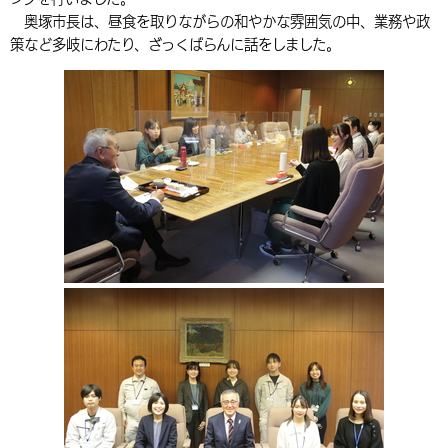
奥塚市長は、昼食を取りながらの和やかな雰囲気の中、業務や政
環境・衛生
生涯学習・スポーツ・人権
都市整備
手当・助成
健康・医療
観光なび
スポットを探す
市政情報
中国語（繁体字）
韓国語（한국어）
策など多岐にわたり、ざっくばらんに話をしました。
選挙
外国人の方向け情報
相談・支援・情報
計画・施策
遊ぶ・体験する
グルメ・食べる
中津市について
市役所の紹介
組織案内
買う・おみやげ
四季のイベント・祭り
地方創生・地域活性化
広報・広聴
移住・定住
行政・計画