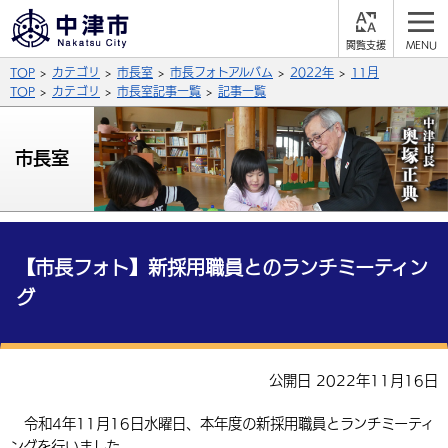
閲
M
覧
E
サイト内検索
文字の大きさ
TOP
カテゴリ
市長室
市長フォトアルバム
2022年
11月
支
N
援
U
TOP
カテゴリ
市長室記事一覧
記事一覧
拡大
標準
縮小
背景色
市長室
公式SNS
黒
青
白
Facebook
X (Twitter)
YouTube
やさしい日本語
総合メニュー
【市長フォト】新採用職員とのランチミーティン
グ
ふりがなをつける
くらしの情報
届出・登録・証明
保険・年金
事業者の方へ
よみあげる
公開日 2022年11月16日
福祉・介護
健康・予防
入札・契約
産業・雇用
子育て・教育
言語を選択
令和4年11月16日水曜日、本年度の新採用職員とランチミーティ
税金
住宅・インフラ
農林水産業
税金
施設情報
子どもを預ける
観光・移住
英語（English）
中国語（簡体字）
ングを行いました。