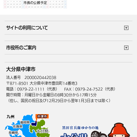
サイトの利用について
このサイトについて
個人情報の取扱い
市役所のご案内
ウェブアクセシビリティ
リンク・著作権
庁舎地図
組織案内
サイトマップ
大分県中津市
中津市へのアクセス
法人番号 2000020442038
〒871-8501 大分県中津市豊田町14番地3
電話：0979-22-1111（代表）
FAX：0979-24-7522（代表）
開庁時間：月曜日から金曜日の8時30分から17時15分
（但し、国民の祝日及び12月29日から翌年1月3日までは除く）