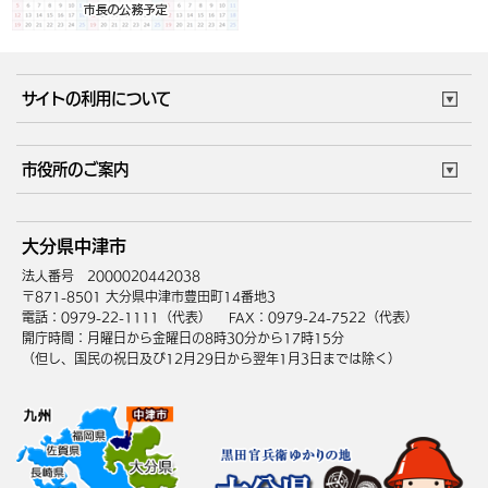
サイトの利用について
このサイトについて
個人情報の取扱い
市役所のご案内
ウェブアクセシビリティ
リンク・著作権
庁舎地図
組織案内
サイトマップ
大分県中津市
中津市へのアクセス
法人番号 2000020442038
〒871-8501 大分県中津市豊田町14番地3
電話：0979-22-1111（代表）
FAX：0979-24-7522（代表）
開庁時間：月曜日から金曜日の8時30分から17時15分
（但し、国民の祝日及び12月29日から翌年1月3日までは除く）