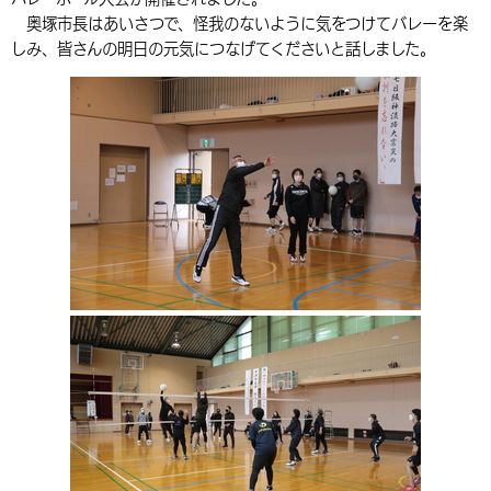
奥塚市長はあいさつで、怪我のないように気をつけてバレーを楽
環境・衛生
生涯学習・スポーツ・人権
都市整備
手当・助成
健康・医療
観光なび
スポットを探す
市政情報
中国語（繁体字）
韓国語（한국어）
しみ、皆さんの明日の元気につなげてくださいと話しました。
選挙
外国人の方向け情報
相談・支援・情報
計画・施策
遊ぶ・体験する
グルメ・食べる
中津市について
市役所の紹介
組織案内
買う・おみやげ
四季のイベント・祭り
地方創生・地域活性化
広報・広聴
移住・定住
行政・計画