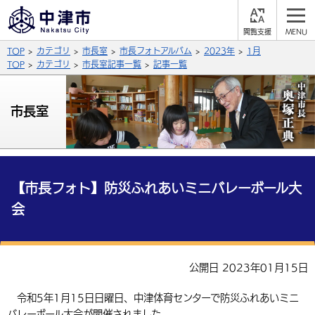
閲
M
覧
E
サイト内検索
文字の大きさ
TOP
カテゴリ
市長室
市長フォトアルバム
2023年
1月
支
N
援
U
TOP
カテゴリ
市長室記事一覧
記事一覧
拡大
標準
縮小
背景色
市長室
公式SNS
黒
青
白
Facebook
X (Twitter)
YouTube
やさしい日本語
総合メニュー
【市長フォト】防災ふれあいミニバレーボール大
会
ふりがなをつける
くらしの情報
届出・登録・証明
保険・年金
事業者の方へ
よみあげる
公開日 2023年01月15日
福祉・介護
健康・予防
入札・契約
産業・雇用
子育て・教育
言語を選択
令和5年1月15日日曜日、中津体育センターで防災ふれあいミニ
税金
住宅・インフラ
農林水産業
税金
施設情報
子どもを預ける
観光・移住
英語（English）
中国語（簡体字）
バレーボール大会が開催されました。