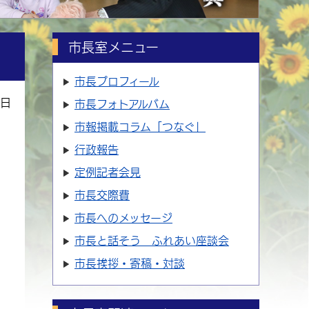
市長室メニュー
市長プロフィール
6日
市長フォトアルバム
市報掲載コラム「つなぐ」
行政報告
定例記者会見
市長交際費
市長へのメッセージ
市長と話そう ふれあい座談会
市長挨拶・寄稿・対談