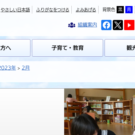
背景色
黒
青
やさしい日本語
ふりがなをつける
よみあげる
組織案内
の方へ
子育て・教育
観
2023年
2月